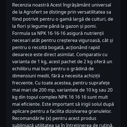
Recenzia noastră Acest îngrășământ universal
de la Agrofert se distinge prin versatilitatea sa
fiind potrivit pentru o gamă largă de culturi, de
la flori și legume până la gazon și pomi.
Formula sa NPK 16-16-16 asigură nutrienții
necesari atât pentru creșterea viguroasă, cât și
pentru o recoltă bogată, acționând rapid
deoarece este direct asimilat. Comparativ cu
varianta de 1 kg, acest pachet de 2 kg oferă un
echilibru mai bun pentru o grădină de
dimensiuni medii, fără a necesita achiziții
frecvente. Cu toate acestea, pentru suprafețe
mai mari de 200 mp, variantele de 10 kg sau 20
kg din topul complex NPK 16 16 16 sunt mult
mai eficiente. Este important să irigii solul după
aplicare pentru a facilita dizolvarea granulelor.
Recomandările {x} pentru acest produs
subliniază utilitatea sa în întreținerea de rutină,