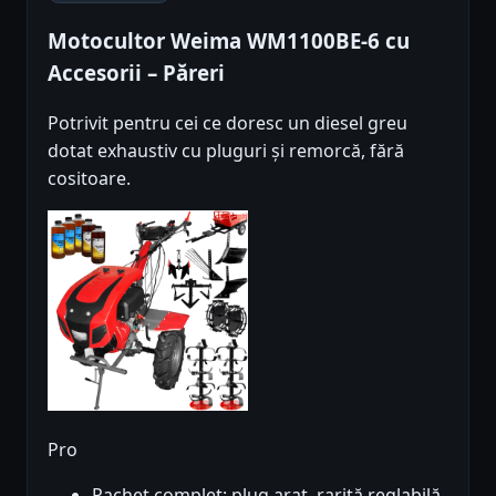
Motocultor Weima WM1100BE-6 cu
Accesorii – Păreri
Potrivit pentru cei ce doresc un diesel greu
dotat exhaustiv cu pluguri și remorcă, fără
cositoare.
Pro
Pachet complet: plug arat, rarită reglabilă,