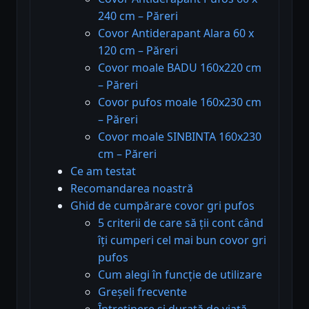
240 cm – Păreri
Covor Antiderapant Alara 60 x
120 cm – Păreri
Covor moale BADU 160x220 cm
– Păreri
Covor pufos moale 160x230 cm
– Păreri
Covor moale SINBINTA 160x230
cm – Păreri
Ce am testat
Recomandarea noastră
Ghid de cumpărare covor gri pufos
5 criterii de care să ții cont când
îți cumperi cel mai bun covor gri
pufos
Cum alegi în funcție de utilizare
Greșeli frecvente
Întreținere și durată de viață