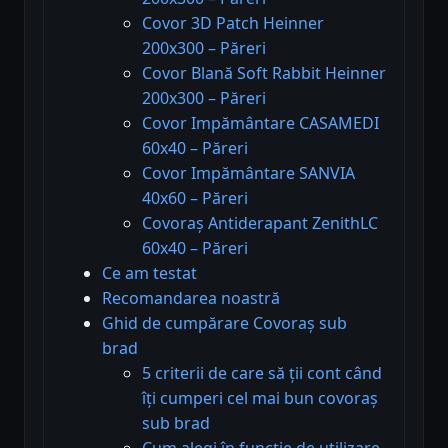
Covor 3D Patch Heinner
200x300 – Păreri
Covor Blană Soft Rabbit Heinner
200x300 – Păreri
Covor Impământare CASAMEDI
60x40 – Păreri
Covor Impământare SANVIA
40x60 – Păreri
Covoraș Antiderapant ZenithLC
60x40 – Păreri
Ce am testat
Recomandarea noastră
Ghid de cumpărare Covoraș sub
brad
5 criterii de care să ții cont când
îți cumperi cel mai bun covoraș
sub brad
Cum alegi în funcție de utilizare