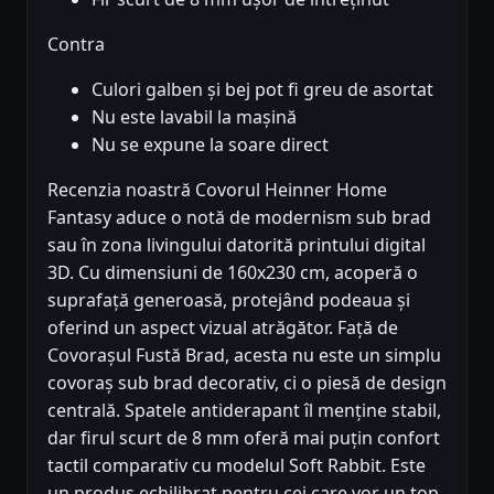
Contra
Culori galben și bej pot fi greu de asortat
Nu este lavabil la mașină
Nu se expune la soare direct
Recenzia noastră Covorul Heinner Home
Fantasy aduce o notă de modernism sub brad
sau în zona livingului datorită printului digital
3D. Cu dimensiuni de 160x230 cm, acoperă o
suprafață generoasă, protejând podeaua și
oferind un aspect vizual atrăgător. Față de
Covorașul Fustă Brad, acesta nu este un simplu
covoraș sub brad decorativ, ci o piesă de design
centrală. Spatele antiderapant îl menține stabil,
dar firul scurt de 8 mm oferă mai puțin confort
tactil comparativ cu modelul Soft Rabbit. Este
un produs echilibrat pentru cei care vor un top