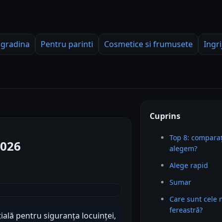
 gradina
Pentru parinti
Cosmetice si frumusete
Ingri
Cuprins
Top 8: comparaț
2026
alegem?
Alege rapid
Sumar
Care sunt cele
fereastră?
ală pentru siguranța locuinței,