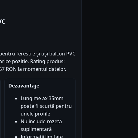
VC
pentru ferestre și uși balcon PVC
rice poziție. Rating produs:
20.57 RON la momentul datelor.
Dezavantaje
Lungime ax 35mm
poate fi scurtă pentru
unele profile
Nu include rozetă
suplimentară
Informații limitate