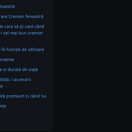
noastră
are Cremon fereastră
 de care să ții cont când
ri cel mai bun cremon
în funcție de utilizare
recvente
e și durată de viață
ități / accesorii
te
ită premium și când nu
ente