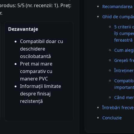
odus: 5/5 (nr. recenzii: 1). Preț:
Recomandarea 
r.
Ghid de cumpăr
5 criterii
Dezavantaje
îți cumpe
fereastră
Compatibil doar cu
deschidere
Cum alegi 
oscilobatantă
Greșeli f
Pret mai mare
Întreținer
comparativ cu
manere PVC
Compatibil
Informații limitate
importan
despre finisaj
Când mer
rezistență
Întrebări frecv
Concluzie