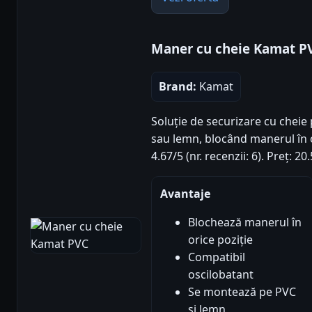
Maner cu cheie Kamat P
Brand:
Kamat
Soluție de securizare cu cheie 
sau lemn, blocând manerul în o
4.67/5 (nr. recenzii: 6). Preț: 
Avantaje
Blochează manerul în
orice poziție
Compatibil
oscilobatant
Se montează pe PVC
și lemn