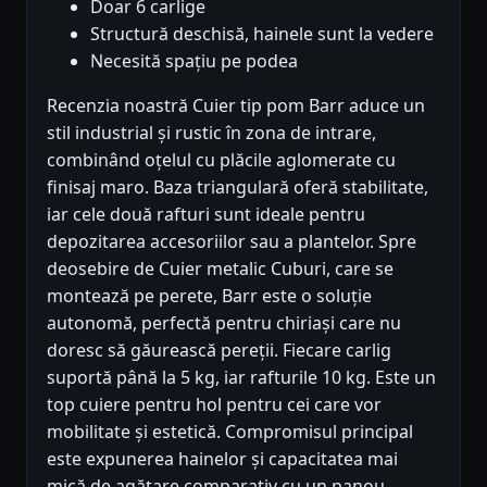
Doar 6 carlige
Structură deschisă, hainele sunt la vedere
Necesită spațiu pe podea
Recenzia noastră Cuier tip pom Barr aduce un
stil industrial și rustic în zona de intrare,
combinând oțelul cu plăcile aglomerate cu
finisaj maro. Baza triangulară oferă stabilitate,
iar cele două rafturi sunt ideale pentru
depozitarea accesoriilor sau a plantelor. Spre
deosebire de Cuier metalic Cuburi, care se
montează pe perete, Barr este o soluție
autonomă, perfectă pentru chiriași care nu
doresc să găurească pereții. Fiecare carlig
suportă până la 5 kg, iar rafturile 10 kg. Este un
top cuiere pentru hol pentru cei care vor
mobilitate și estetică. Compromisul principal
este expunerea hainelor și capacitatea mai
mică de agățare comparativ cu un panou