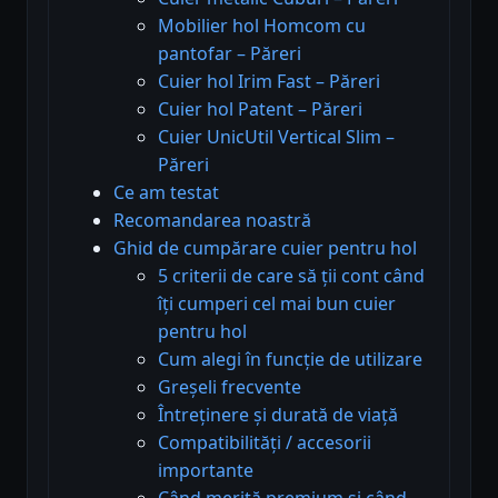
Mobilier hol Homcom cu
pantofar – Păreri
Cuier hol Irim Fast – Păreri
Cuier hol Patent – Păreri
Cuier UnicUtil Vertical Slim –
Păreri
Ce am testat
Recomandarea noastră
Ghid de cumpărare cuier pentru hol
5 criterii de care să ții cont când
îți cumperi cel mai bun cuier
pentru hol
Cum alegi în funcție de utilizare
Greșeli frecvente
Întreținere și durată de viață
Compatibilități / accesorii
importante
Când merită premium și când