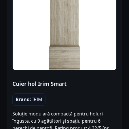
Cuier hol Irim Smart
Brand:
IRIM
Soluție modulară compactă pentru holuri
înguste, cu 9 agățători și spațiu pentru 6
perechi de pantofi. Rating produs: 4.32/5 (nr.