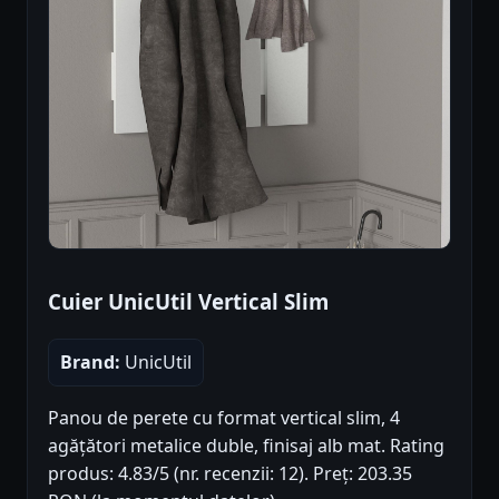
Cuier UnicUtil Vertical Slim
Brand:
UnicUtil
Panou de perete cu format vertical slim, 4
agățători metalice duble, finisaj alb mat. Rating
produs: 4.83/5 (nr. recenzii: 12). Preț: 203.35