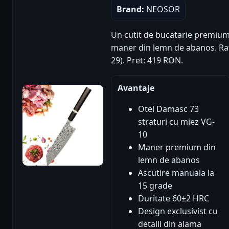
Brand:
NEOSOR
Un cutit de bucatarie premium 
maner din lemn de abanos. Rati
29). Pret: 419 RON.
Avantaje
Otel Damasc 73
straturi cu miez VG-
10
Maner premium din
lemn de abanos
Ascutire manuala la
15 grade
Duritate 60±2 HRC
Design exclusivist cu
detalii din alama