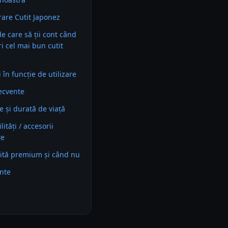
are Cutit Japonez
 de care să ții cont când
i cel mai bun cutit
în funcție de utilizare
recvente
e și durată de viață
ități / accesorii
te
ită premium și când nu
ente