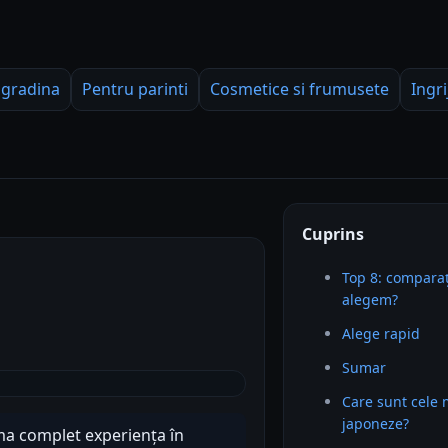
 gradina
Pentru parinti
Cosmetice si frumusete
Ingri
Cuprins
Top 8: comparaț
alegem?
Alege rapid
Sumar
Care sunt cele 
japoneze?
ma complet experiența în