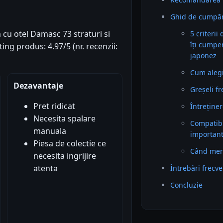
Ghid de cumpăr
cu otel Damasc 73 straturi si
5 criterii
îți cumper
ng produs: 4.97/5 (nr. recenzii:
japonez
Cum alegi 
Dezavantaje
Greșeli f
Pret ridicat
Întreținer
Necesita spalare
Compatibil
manuala
importan
Piesa de colectie ce
Când mer
necesita ingrijire
atenta
Întrebări frecv
Concluzie