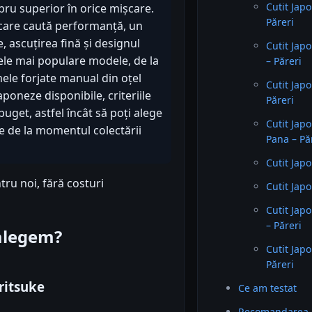
Cutit Jap
ibru superior în orice mișcare.
Păreri
 care caută performanță, un
e, ascuțirea fină și designul
Cutit Jap
ele mai populare modele, de la
– Păreri
mele forjate manual din oțel
Cutit Jap
poneze disponibile, criteriile
Păreri
uget, astfel încât să poți alege
Cutit Ja
e de la momentul colectării
Pana – Pă
Cutit Japo
tru noi, fără costuri
Cutit Jap
Cutit Jap
– Păreri
 alegem?
Cutit Jap
Păreri
ritsuke
Ce am testat
Recomandarea 