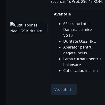
recenzii: 4). Pret: 296.45 RON.
Avantaje
66 straturi otel
Damasc cu miez
VG10
Duritate 60±2 HRC
Aparator pentru
degete inclus
Lama curbata pentru
balansare
Cutie cadou inclusa
Vezi oferta