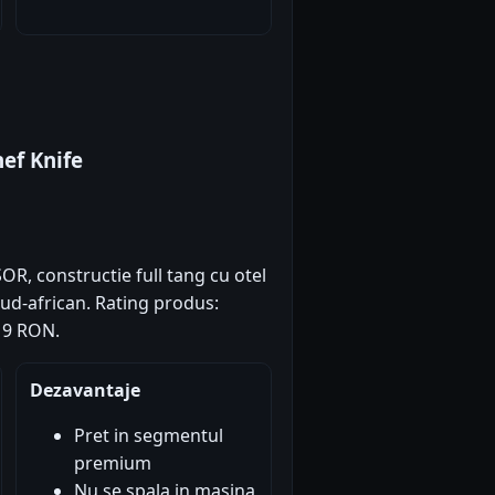
ef Knife
OR, constructie full tang cu otel
d-african. Rating produs:
419 RON.
Dezavantaje
Pret in segmentul
premium
Nu se spala in masina