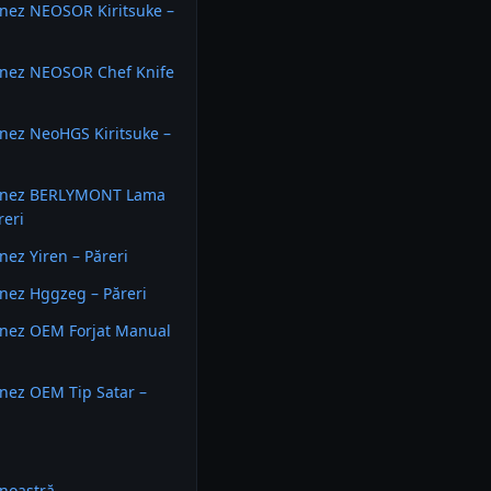
onez NEOSOR Kiritsuke –
onez NEOSOR Chef Knife
onez NeoHGS Kiritsuke –
ponez BERLYMONT Lama
reri
nez Yiren – Păreri
onez Hggzeg – Păreri
onez OEM Forjat Manual
onez OEM Tip Satar –
noastră