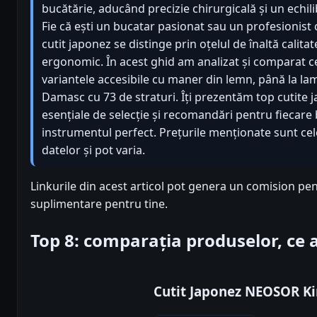
bucătărie, aducând precizie chirurgicală și un echil
Fie că ești un bucatar pasionat sau un profesionist
cutit japonez se distinge prin oțelul de înaltă calitat
ergonomic. În acest ghid am analizat și comparat c
variantele accesibile cu maner din lemn, până la la
Damasc cu 73 de straturi. Îți prezentăm top cutite ja
esențiale de selecție și recomandări pentru fiecare b
instrumentul perfect. Prețurile menționate sunt cel
datelor și pot varia.
Linkurile din acest articol pot genera un comision pen
suplimentare pentru tine.
Top 8: comparația produselor, ce
Cutit Japonez NEOSOR Ki