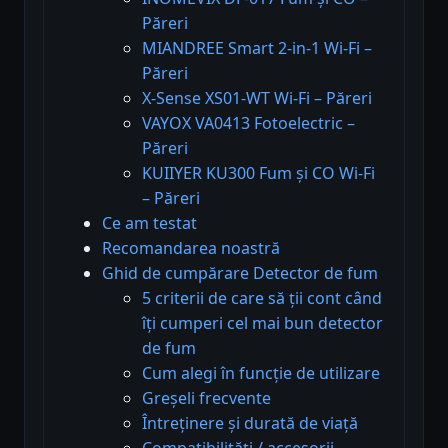
Păreri
MIANDREE Smart 2-in-1 Wi-Fi –
Păreri
X-Sense XS01-WT Wi-Fi – Păreri
VAYOX VA0413 Fotoelectric –
Păreri
KUIIYER KU300 Fum și CO Wi-Fi
– Păreri
Ce am testat
Recomandarea noastră
Ghid de cumpărare Detector de fum
5 criterii de care să ții cont când
îți cumperi cel mai bun detector
de fum
Cum alegi în funcție de utilizare
Greșeli frecvente
Întreținere și durată de viață
Compatibilități / accesorii