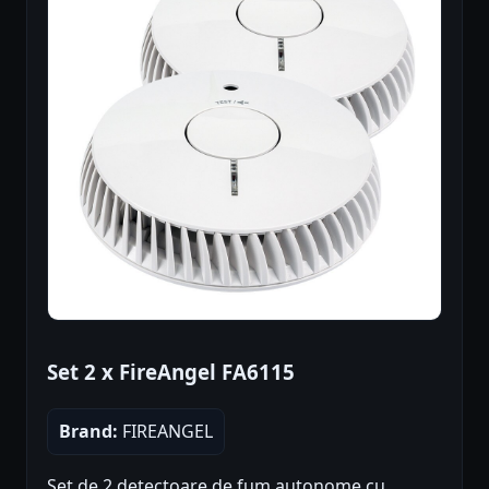
Set 2 x FireAngel FA6115
Brand:
FIREANGEL
Set de 2 detectoare de fum autonome cu