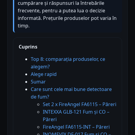
cumpărare și răspunsuri la întrebările
frecvente, pentru a putea lua o decizie
informată. Prețurile produselor pot varia în
timp.
Cuprins
Top 8: comparația produselor, ce
alegem?
Alege rapid
Sumar
Care sunt cele mai bune detectoare
de fum?
Set 2 x FireAngel FA6115 – Păreri
INTEXXA GLB-121 Fum și CO –
Păreri
FireAngel FA6115-INT – Păreri
INOMEVIX DF-017 Fum și CO –