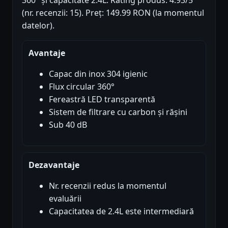
360° și capacitate 2.4L. Rating produs: 4.93/5
(nr. recenzii: 15). Preț: 149.99 RON (la momentul
datelor).
Avantaje
Capac din inox 304 igienic
Flux circular 360°
Fereastră LED transparentă
Sistem de filtrare cu carbon și rășini
Sub 40 dB
Dezavantaje
Nr. recenzii redus la momentul
evaluării
Capacitatea de 2.4L este intermediară