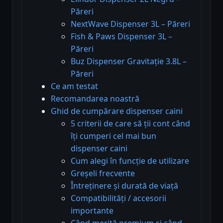
Păreri
NextWave Dispenser 3L – Păreri
Fish & Paws Dispenser 3L –
Păreri
Buz Dispenser Gravitație 3.8L –
Păreri
Ce am testat
Recomandarea noastră
Ghid de cumpărare dispenser caini
5 criterii de care să ții cont când
îți cumperi cel mai bun
dispenser caini
Cum alegi în funcție de utilizare
Greșeli frecvente
Întreținere și durată de viață
Compatibilități / accesorii
importante
Când merită premium și când