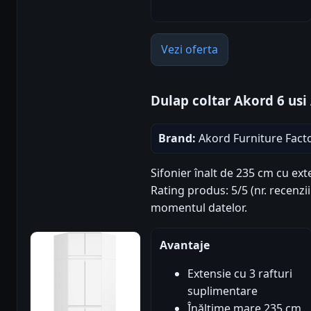
Vezi oferta
Dulap coltar Akord 6 usi
Brand:
Akord Furniture Fact
Sifonier înalt de 235 cm cu ex
Rating produs: 5/5 (nr. recenzii
momentul datelor.
Avantaje
Extensie cu 3 rafturi
suplimentare
Înălțime mare 235 cm