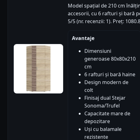
Model spațial de 210 cm înălți
accesorii, cu 6 rafturi și bară
5/5 (nr. recenzii: 1). Preț: 10
Avantaje
Dimensiuni
generoase 80x80x210
cm
6 rafturi și bară haine
Design modern de
colt
Finisaj dual Stejar
Sonoma/Trufel
Capacitate mare de
depozitare
Uși cu balamale
rezistente