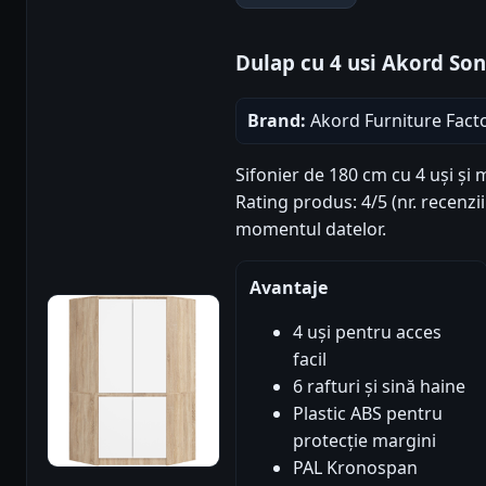
Dulap cu 4 usi Akord So
Brand:
Akord Furniture Fact
Sifonier de 180 cm cu 4 uși și 
Rating produs: 4/5 (nr. recenzii
momentul datelor.
Avantaje
4 uși pentru acces
facil
6 rafturi și sină haine
Plastic ABS pentru
protecție margini
PAL Kronospan