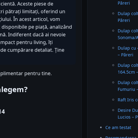
Păreri
icientă. Aceste piese de
 pătrați limitați, oferind un
Dulap col
iului. În acest articol, vom
Păreri
disponibile pe piață, analizând
Dulap co
nă. Indiferent dacă ai nevoie
Sonoma/Al
pact pentru living, îți
Dulap cu 
 de cumpărare detaliat. Ține
– Păreri
Dulap col
164.5cm –
plimentar pentru tine.
Dulap col
 alegem?
Fumuriu –
Raft Iris 
Desire Du
14
Lucios – P
Ce am testat
Recomandarea 