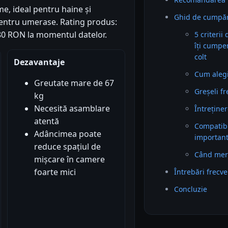
me, ideal pentru haine și
Ghid de cumpăr
 pentru umerase. Rating produs:
80.80 RON la momentul datelor.
5 criterii
îți cumpe
colt
Dezavantaje
Cum alegi 
Greutate mare de 67
Greșeli f
kg
Necesită asamblare
Întreținer
atentă
Compatibil
Adâncimea poate
importan
reduce spațiul de
Când mer
mișcare în camere
foarte mici
Întrebări frecv
Concluzie