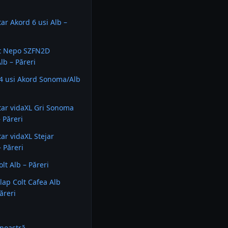
tar Akord 6 usi Alb –
lt Nepo SZFN2D
b – Păreri
4 usi Akord Sonoma/Alb
tar vidaXL Gri Sonoma
 Păreri
tar vidaXL Stejar
 Păreri
colt Alb – Păreri
lap Colt Cafea Alb
ăreri
noastră