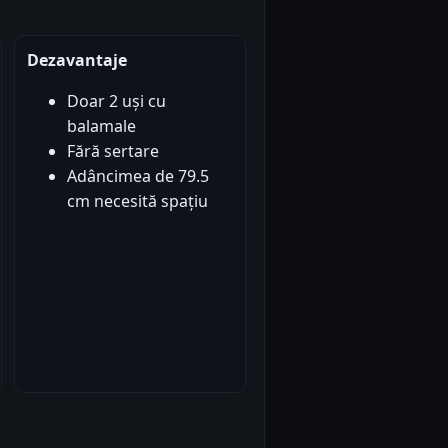
Dezavantaje
Doar 2 uși cu
balamale
Fără sertare
Adâncimea de 79.5
cm necesită spațiu