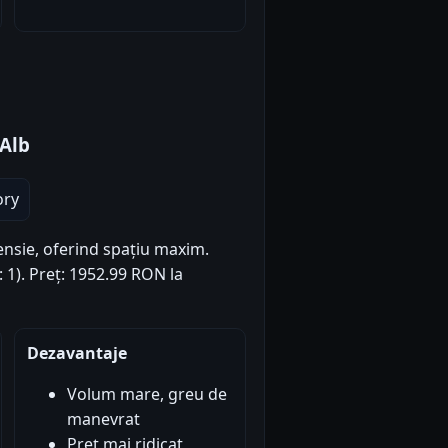
 Alb
ory
tensie, oferind spațiu maxim.
: 1). Preț: 1952.99 RON la
Dezavantaje
Volum mare, greu de
manevrat
Preț mai ridicat