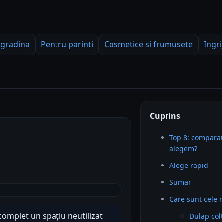
 gradina
Pentru parinti
Cosmetice si frumusete
Ingri
Cuprins
Top 8: comparaț
alegem?
Alege rapid
Sumar
Care sunt cele 
complet un spațiu neutilizat
Dulap col