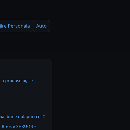
jire Personala
Auto
ia produselor, ce
mai bune dulapuri colt?
t Breeze SHKU-14 –