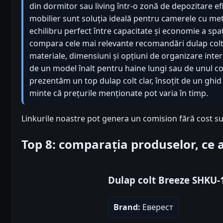
din dormitor sau living într-o zonă de depozitare ef
mobilier sunt soluția ideală pentru camerele cu metri
echilibru perfect între capacitate și economie a spaț
compara cele mai relevante recomandări dulap colt 
materiale, dimensiuni și opțiuni de organizare inter
de un model înalt pentru haine lungi sau de unul com
prezentăm un top dulap colt clar, însoțit de un ghid
minte că prețurile menționate pot varia în timp.
Linkurile noastre pot genera un comision fără cost su
Top 8: comparația produselor, ce
Dulap colt Breeze SHKU-
Brand:
Еверест