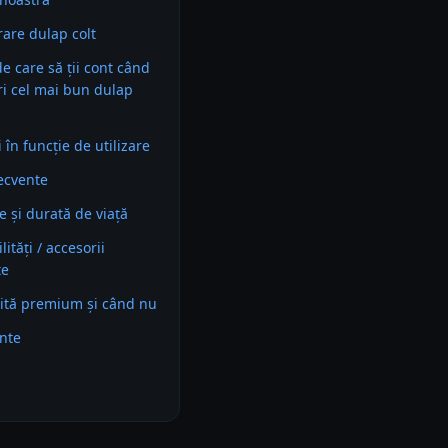
are dulap colt
 de care să ții cont când
ri cel mai bun dulap
în funcție de utilizare
recvente
e și durată de viață
ități / accesorii
te
ită premium și când nu
ente