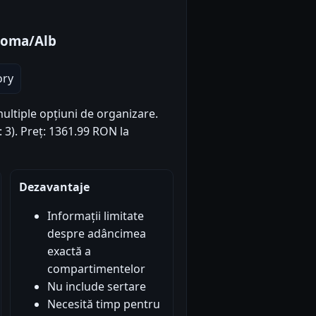
noma/Alb
ory
multiple opțiuni de organizare.
: 3). Preț: 1361.99 RON la
Dezavantaje
Informații limitate
despre adâncimea
exactă a
compartimentelor
Nu include sertare
Necesită timp pentru