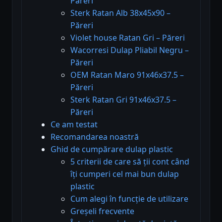
Păreri
Sterk Ratan Alb 38x45x90 –
Păreri
Violet house Ratan Gri – Păreri
Wacorresi Dulap Pliabil Negru –
Păreri
OEM Ratan Maro 91x46x37.5 –
Păreri
Sterk Ratan Gri 91x46x37.5 –
Păreri
Ce am testat
Recomandarea noastră
Ghid de cumpărare dulap plastic
5 criterii de care să ții cont când
îți cumperi cel mai bun dulap
plastic
Cum alegi în funcție de utilizare
Greșeli frecvente