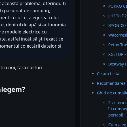
t această problemă, oferindu-ți
POKKO Ca
ești pasionat de camping,
Jet2Go D2
 pentru curte, alegerea celui
e, debitul de apă și autonomia
BYONDSEL
re modele electrice cu
Wacorresi
e, astfel încât să știi exact ce
Retoo Tra
momentul colectării datelor și
XGETOP – 
Bestway Pa
tru noi, fără costuri
Ce am testat
Recomandarea 
 alegem?
Ghid de cumpăr
5 criterii
îți cumpe
portabil
Cum alegi 