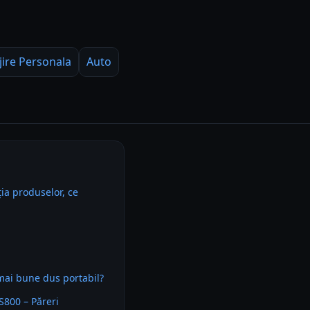
jire Personala
Auto
ia produselor, ce
mai bune dus portabil?
800 – Păreri