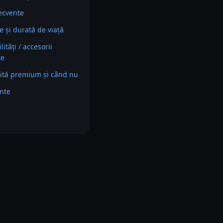
recvente
e și durată de viață
ități / accesorii
te
ită premium și când nu
ente