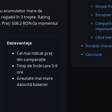
Greșeli f
cu acumulator mare de
Întreținer
 reglabil în 3 trepte. Rating
9). Preț: 508.2 RON (la momentul
Compatibil
importan
Când mer
Dezavantaje
Întrebări frecv
Cel mai ridicat preț
Concluzie
din comparație
Timp de încărcare 5-6
ore
Greutate mai mare
datorită bateriei