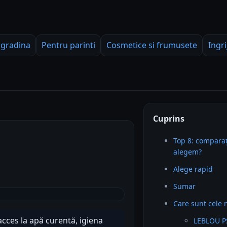
 gradina
Pentru parinti
Cosmetice si frumusete
Ingri
Cuprins
Top 8: comparaț
alegem?
Alege rapid
Sumar
Care sunt cele 
 acces la apă curentă, igiena
LEBLOU PS