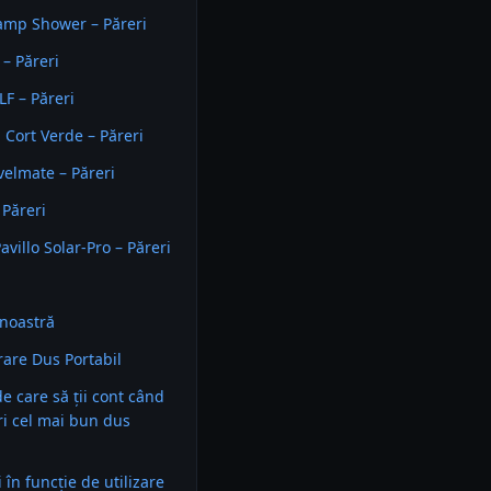
mp Shower – Păreri
 – Păreri
F – Păreri
 Cort Verde – Păreri
velmate – Păreri
Păreri
villo Solar-Pro – Păreri
noastră
are Dus Portabil
 de care să ții cont când
ri cel mai bun dus
în funcție de utilizare