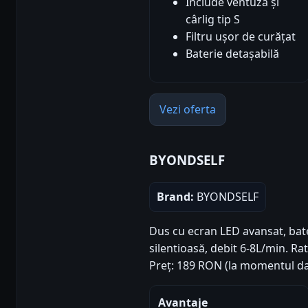
Include ventuză și
cârlig tip S
Filtru ușor de curățat
Baterie detașabilă
Vezi oferta
BYONDSELF
Brand:
BYONDSELF
Dus cu ecran LED avansat, bat
silentioasă, debit 6-8L/min. Rati
Preț: 189 RON (la momentul da
Avantaje