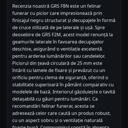
Recenzia noastră GRS F8N este un felinar
funerar cu picior care impresionează prin
finisajul negru structurat și decupajele în formă
de cruce stilizată de pe laterale și ușă. Spre
deosebire de GRS F2M, acest model renunță la
geamurile laterale în favoarea decupajelor
deschise, asigurând o ventilație excelentă
pentru arderea lumânărilor sau candelelor.
Piciorul din țeavă circulară de 25 mm este
întărit cu lamele de fixare și prevăzut cu un
orificiu pentru clema de siguranță, oferind o
stabilitate superioară în pământ comparativ cu
modelele de bază. Interiorul găzduiește o tavită
detașabilă cu găuri pentru lumânări. Ca
recomandări felinar funerar, acesta se
adresează celor care caută un produs robust,
cu un aspect sobru și o ventilație naturală
foarte bună. Compromisul constă în absența