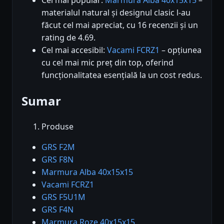
materialul natural și designul clasic l-au
făcut cel mai apreciat, cu 16 recenzii și un
rating de 4.69.
Cel mai accesibil:
Vacami FCRZ1
– opțiunea
cu cel mai mic preț din top, oferind
funcționalitatea esențială la un cost redus.
Sumar
Produse
GRS F2M
GRS F8N
Marmura Alba 40x15x15
Vacami FCRZ1
GRS F5U1M
GRS F4N
Marmura Roze 40x15x15