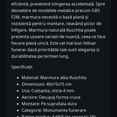
eficientă, prevenind stingerea accidentală. Spre
deosebire de modelele metalice precum GRS
F2M, marmura necesită o bază plană și
rezistentă pentru montare, neavând picior de
înfigere. Marmura naturală Ruschita poate
prezenta ușoare variații de nuanță, ceea ce face
fiecare piesă unică. Este cel mai bun felinar
funerar dacă prioritățile tale sunt eleganța și
durabilitatea pe termen lung.
Specificații
Material: Marmura alba Ruschita
Dimensiuni: 40x15x15 cm
Usa: Culisanta, sticla 4 mm
Aerisire: Decupaj forma cruce
Montare: Pe suprafata dura
Categorie: Monumente funerare
Rating produs: 4.69/5 (nr. recenzii: 16)