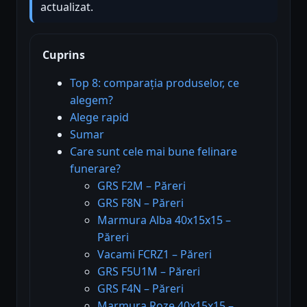
actualizat.
Cuprins
Top 8: comparația produselor, ce
alegem?
Alege rapid
Sumar
Care sunt cele mai bune felinare
funerare?
GRS F2M – Păreri
GRS F8N – Păreri
Marmura Alba 40x15x15 –
Păreri
Vacami FCRZ1 – Păreri
GRS F5U1M – Păreri
GRS F4N – Păreri
Marmura Roze 40x15x15 –