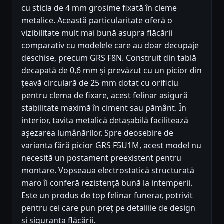
cu sticla de 4 mm grosime fixată în cleme
metalice. Această particularitate oferă o
vizibilitate mult mai bună asupra flăcării
comparativ cu modelele care au doar decupaje
deschise, precum GRS F8N. Construit din tablă
decapată de 0,6 mm și prevăzut cu un picior din
țeavă circulară de 25 mm dotat cu orificiu
pentru clema de fixare, acest felinar asigură
stabilitate maximă în ciment sau pământ. În
interior, tavita metalică detașabilă facilitează
așezarea lumânărilor. Spre deosebire de
varianta fără picior GRS F5U1M, acest model nu
necesită un postament preexistent pentru
montare. Vopseaua electrostatică structurată
maro îi conferă rezistență bună la intemperii.
Este un produs de top felinar funerar, potrivit
pentru cei care pun preț pe detaliile de design
și siguranța flăcării.