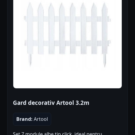
Gard decorativ Artool 3.2m
Brand:
Artool
Set 7 module albe tip click, ideal pentru