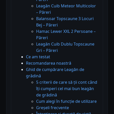
Leagăn Cuib Meteor Multicolor
– Păreri
Balansoar Topscaune 3 Locuri
Bej – Păreri
Hamac Lewer XXL 2 Persoane –
Păreri
Leagăn Cuib Dublu Topscaune
Gri – Păreri
Ce am testat
Recomandarea noastră
Ghid de cumpărare Leagăn de
grădină
5 criterii de care să ții cont când
îți cumperi cel mai bun leagăn
de grădină
Cum alegi în funcție de utilizare
Greșeli frecvente
Întreținere și durată de viață