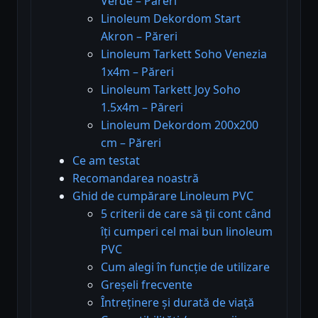
Verde – Păreri
Linoleum Dekordom Start
Akron – Păreri
Linoleum Tarkett Soho Venezia
1x4m – Păreri
Linoleum Tarkett Joy Soho
1.5x4m – Păreri
Linoleum Dekordom 200x200
cm – Păreri
Ce am testat
Recomandarea noastră
Ghid de cumpărare Linoleum PVC
5 criterii de care să ții cont când
îți cumperi cel mai bun linoleum
PVC
Cum alegi în funcție de utilizare
Greșeli frecvente
Întreținere și durată de viață