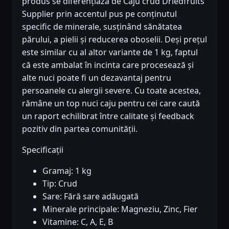
produs se diferențiază de Caju crud Driedfruits
Supplier prin accentul pus pe conținutul
specific de minerale, susținând sănătatea
părului, a pielii și reducerea oboselii. Deși prețul
este similar cu al altor variante de 1 kg, faptul
că este ambalat în incinta care procesează și
alte nuci poate fi un dezavantaj pentru
persoanele cu alergii severe. Cu toate acestea,
rămâne un top nuci caju pentru cei care caută
un raport echilibrat între calitate și feedback
pozitiv din partea comunității.
Specificații
Gramaj: 1 kg
Tip: Crud
Sare: Fără sare adăugată
Minerale principale: Magneziu, Zinc, Fier
Vitamine: C, A, E, B