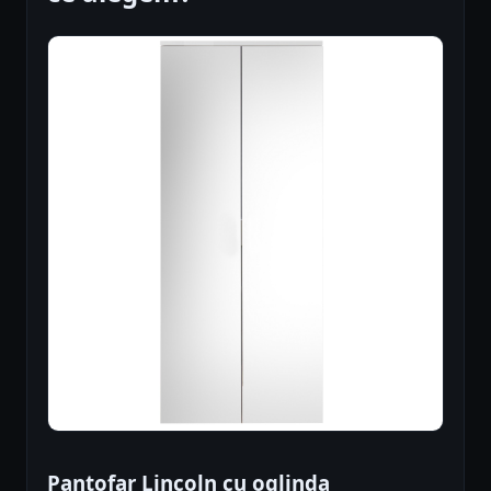
Pantofar Lincoln cu oglinda