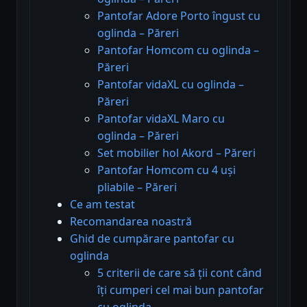
Pantofar Adore Porto îngust cu
oglinda – Păreri
Pantofar Homcom cu oglinda –
Păreri
Pantofar vidaXL cu oglinda –
Păreri
Pantofar vidaXL Maro cu
oglinda – Păreri
Set mobilier hol Akord – Păreri
Pantofar Homcom cu 4 uși
pliabile – Păreri
Ce am testat
Recomandarea noastră
Ghid de cumpărare pantofar cu
oglinda
5 criterii de care să ții cont când
îți cumperi cel mai bun pantofar
cu oglinda