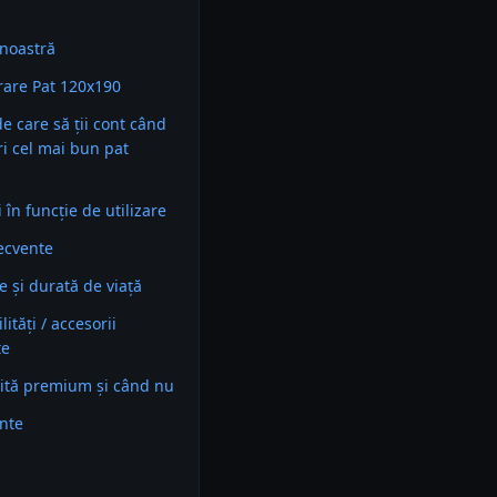
noastră
are Pat 120x190
 de care să ții cont când
ri cel mai bun pat
în funcție de utilizare
recvente
e și durată de viață
ități / accesorii
te
ită premium și când nu
ente