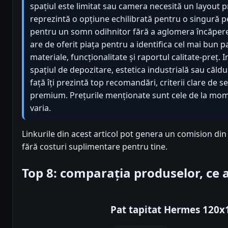
spațiul este limitat sau camera necesită un layout 
reprezintă o opțiune echilibrată pentru o singură p
pentru un somn odihnitor fără a aglomera încăperea.
are de oferit piața pentru a identifica cel mai bun
materiale, funcționalitate și raportul calitate-preț. I
spațiul de depozitare, estetica industrială sau căld
față îți prezintă top recomandări, criterii clare de se
premium. Prețurile menționate sunt cele de la momen
varia.
Linkurile din acest articol pot genera un comision di
fără costuri suplimentare pentru tine.
Top 8: comparația produselor, ce
Pat tapitat Hermes 120x