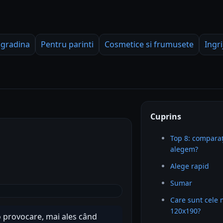
 gradina
Pentru parinti
Cosmetice si frumusete
Ingri
Cuprins
Top 8: comparaț
alegem?
Alege rapid
Sumar
Care sunt cele 
120x190?
o provocare, mai ales când