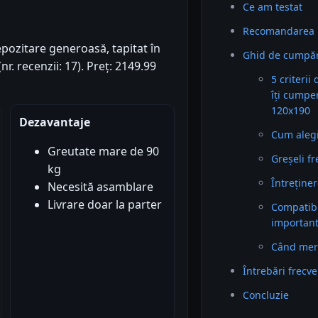
Ce am testat
Recomandarea 
epozitare generoasă, tapitat în
Ghid de cumpăr
nr. recenzii: 17). Preț: 2149.99
5 criterii
îți cumpe
120x190
Dezavantaje
Cum alegi 
Greutate mare de 90
Greșeli f
kg
Întreținer
Necesită asamblare
Livrare doar la parter
Compatibil
importan
Când mer
Întrebări frecv
Concluzie