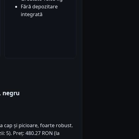
Fără depozitare
integrată
L negru
a cap și picioare, foarte robust.
ii: 5). Preț: 480.27 RON (la