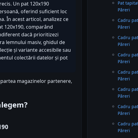
Pat tapit
precis. Un pat 120x190
Păreri
ersoană, oferind suficient loc
 În acest articol, analizez ce
Cadru pat
 pat 120x190, comparând
Păreri
ndiferent dacă prioritizezi
Cadru pat
ura lemnului masiv, ghidul de
Păreri
lecție și variante accesibile sau
Cadru pat
tul colectării datelor și pot
Păreri
Cadru pat
Păreri
n partea magazinelor partenere,
Cadru pat
Păreri
 alegem?
Cadru pat 
Păreri
Cadru pat
190
Păreri