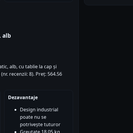
 alb
ic, alb, cu tablie la cap și
nr. recenzii: 8). Preț: 564.56
Dezavantaje
Design industrial
poate nu se
potrivește tuturor
Greutate 18.05 kg