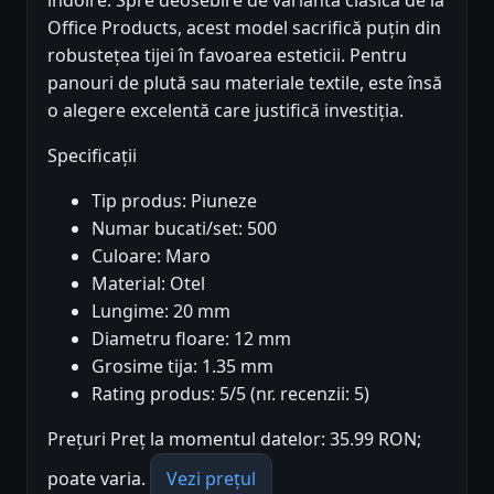
îndoire. Spre deosebire de varianta clasică de la
Office Products, acest model sacrifică puțin din
robustețea tijei în favoarea esteticii. Pentru
panouri de plută sau materiale textile, este însă
o alegere excelentă care justifică investiția.
Specificații
Tip produs: Piuneze
Numar bucati/set: 500
Culoare: Maro
Material: Otel
Lungime: 20 mm
Diametru floare: 12 mm
Grosime tija: 1.35 mm
Rating produs: 5/5 (nr. recenzii: 5)
Prețuri Preț la momentul datelor: 35.99 RON;
poate varia.
Vezi prețul