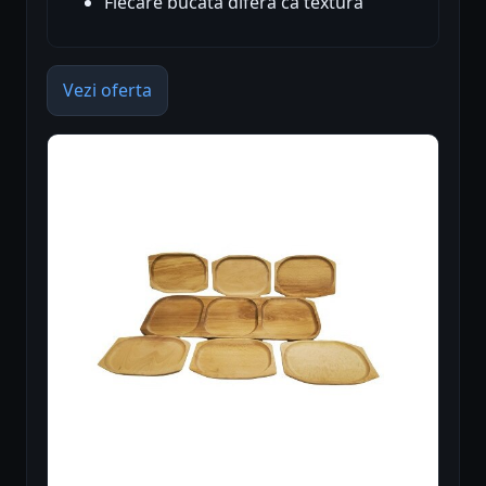
Fiecare bucată diferă ca textură
Vezi oferta