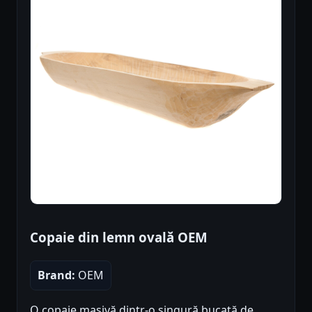
Copaie din lemn ovală OEM
Brand:
OEM
O copaie masivă dintr-o singură bucată de