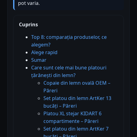
pot varia.
Cuprins
Top 8: comparația produselor, ce
alegem?
Alege rapid
Sumar
Care sunt cele mai bune platouri
țărănești din lemn?
Copaie din lemn ovală OEM –
Păreri
Set platou din lemn ArtKer 13
bucăți – Păreri
Platou XL stejar KIDART 6
compartimente – Păreri
Set platou din lemn ArtKer 7
bucăți – Păreri