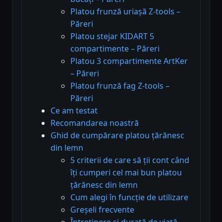
Platou frunză uriașă Z-tools –
Păreri
Platou stejar KIDART 5
compartimente – Păreri
Platou 3 compartimente ArtKer
– Păreri
Platou frunză fag Z-tools –
Păreri
Ce am testat
Recomandarea noastră
Ghid de cumpărare platou țărănesc
din lemn
5 criterii de care să ții cont când
îți cumperi cel mai bun platou
țărănesc din lemn
Cum alegi în funcție de utilizare
Greșeli frecvente
Întreținere și durată de viață