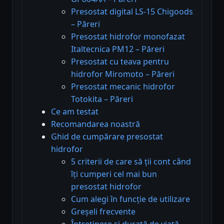
Presostat digital LS-15 Chigoods
– Păreri
Presostat hidrofor monofazat
Italtecnica PM12 – Păreri
Presostat cu teava pentru
hidrofor Miromoto – Păreri
Presostat mecanic hidrofor
Totokita – Păreri
Ce am testat
Recomandarea noastră
Ghid de cumpărare presostat
hidrofor
5 criterii de care să ții cont când
îți cumperi cel mai bun
presostat hidrofor
Cum alegi în funcție de utilizare
Greșeli frecvente
Întreținere și durată de viață