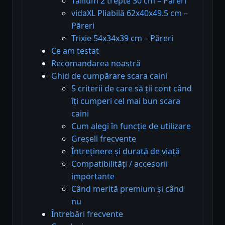
Tailium 2 trepte 30 cm – Păreri
vidaXL Pliabilă 62x40x49.5 cm –
Păreri
Trixie 54x34x39 cm – Păreri
Ce am testat
Recomandarea noastră
Ghid de cumpărare scara caini
5 criterii de care să ții cont când
îți cumperi cel mai bun scara
caini
Cum alegi în funcție de utilizare
Greșeli frecvente
Întreținere și durată de viață
Compatibilități / accesorii
importante
Când merită premium și când
nu
Întrebări frecvente