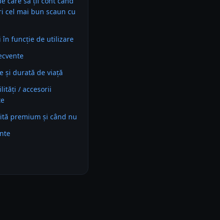
 de care să ții cont când
ri cel mai bun scaun cu
în funcție de utilizare
recvente
e și durată de viață
ități / accesorii
te
ită premium și când nu
ente