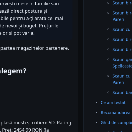
Scaun bir
servești mese în familie sau
ează direct postura și
Scaun bi
bile pentru a-ți arăta cel mai
Păreri
de nevoi și buget. Prețurile
Scaun cu 
or și pot varia.
Scaun bir
n partea magazinelor partenere,
Scaun bir
Scaun ga
Spellcaste
 alegem?
Scaun cu 
Păreri
Scaun bar
Ce am testat
Recomandarea 
lasă mesh și cotiere 5D. Rating
Ghid de cumpăr
). Preț: 2454.99 RON (la