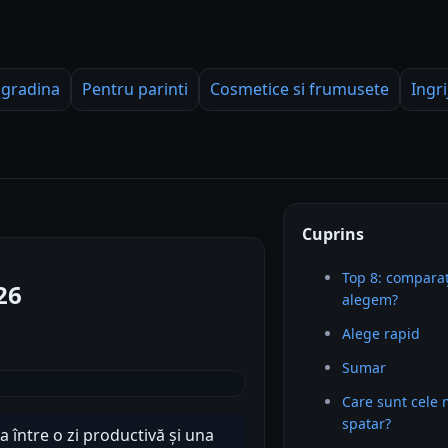
 gradina
Pentru parinti
Cosmetice si frumusete
Ingri
Cuprins
Top 8: comparaț
26
alegem?
Alege rapid
Sumar
Care sunt cele
spatar?
a între o zi productivă și una