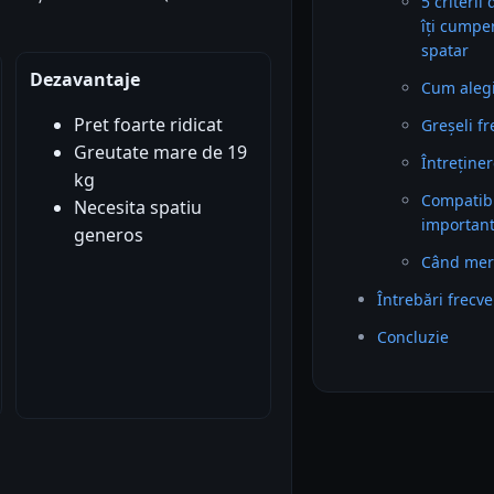
5 criterii
îți cumpe
spatar
Dezavantaje
Cum alegi 
Pret foarte ridicat
Greșeli f
Greutate mare de 19
Întreținer
kg
Compatibil
Necesita spatiu
importan
generos
Când mer
Întrebări frecv
Concluzie