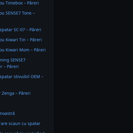
ou Timebox – Păreri
rou SENSE7 Tone –
spatar SC-07 – Păreri
ou Kiwari Tin – Păreri
ou Kiwari Mom – Păreri
ming SENSE7
r – Păreri
spatar stivuibil OEM –
 Zenga – Păreri
noastră
are scaun cu spatar