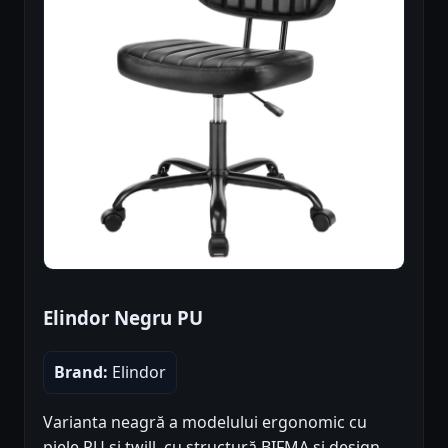
Elindor Negru PU
Brand:
Elindor
Varianta neagră a modelului ergonomic cu
piele PU și twill, cu structură BIFMA și design