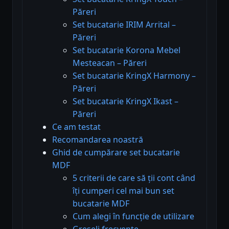
Păreri
Set bucatarie IRIM Arrital –
Păreri
Set bucatarie Korona Mebel
Mesteacan – Păreri
Set bucatarie KringX Harmony –
Păreri
Set bucatarie KringX Ikast –
Păreri
Ce am testat
Recomandarea noastră
Ghid de cumpărare set bucatarie
MDF
5 criterii de care să ții cont când
îți cumperi cel mai bun set
bucatarie MDF
Cum alegi în funcție de utilizare
Greșeli frecvente