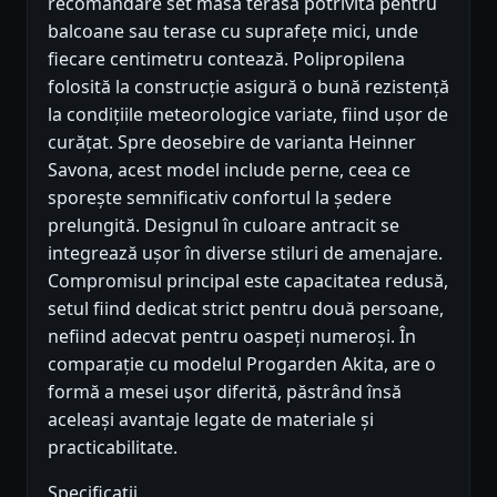
recomandare set masă terasă potrivită pentru
balcoane sau terase cu suprafețe mici, unde
fiecare centimetru contează. Polipropilena
folosită la construcție asigură o bună rezistență
la condițiile meteorologice variate, fiind ușor de
curățat. Spre deosebire de varianta Heinner
Savona, acest model include perne, ceea ce
sporește semnificativ confortul la ședere
prelungită. Designul în culoare antracit se
integrează ușor în diverse stiluri de amenajare.
Compromisul principal este capacitatea redusă,
setul fiind dedicat strict pentru două persoane,
nefiind adecvat pentru oaspeți numeroși. În
comparație cu modelul Progarden Akita, are o
formă a mesei ușor diferită, păstrând însă
aceleași avantaje legate de materiale și
practicabilitate.
Specificații