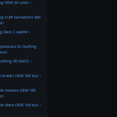
ing OEM 20 culori –
ing Craft Sensations 300
eri
ng Daco 2 capete –
epatorului In Quilling
reri
uilling 3D DACO –
iv bratari OEM 700 buc –
ele numere OEM 100
eri
le litere OEM 100 buc –