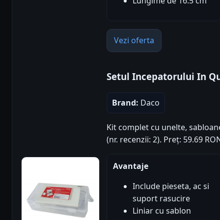
Lungime de 16.5 cm
Vezi oferta
Setul Incepatorului In Q
Brand:
Daco
Kit complet cu unelte, sabloane
(nr. recenzii: 2). Preț: 59.69 R
Avantaje
Include pieseta, ac si
suport rasucire
Liniar cu sablon