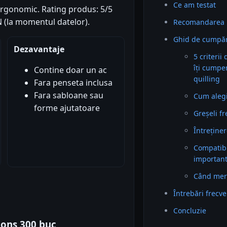
Ce am testat
 ergonomic. Rating produs: 5/5
ON (la momentul datelor).
Recomandarea 
Ghid de cumpăra
Dezavantaje
5 criterii
îți cumpe
Contine doar un ac
quilling
Fara penseta inclusa
Fara sabloane sau
Cum alegi 
forme ajutatoare
Greșeli f
Întreținer
Compatibil
importan
Când mer
Întrebări frecv
Concluzie
tions 300 buc