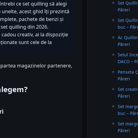
Set Quill
întrebi ce set quilling să alegi
Păreri
unelte, acest ghid îți prezintă
omplete, pachete de benzi și
Set Quill
set quilling din 2026.
buc – Păr
cadou creativ, ai la dispoziție
Ac Quilli
nționate sunt cele de la
Păreri
Setul Inc
DACO – Pă
n partea magazinelor partenere,
Penseta Q
Păreri
 alegem?
Set creat
Păreri
Set marg
ri
buc – Păr
Set marge
Păreri