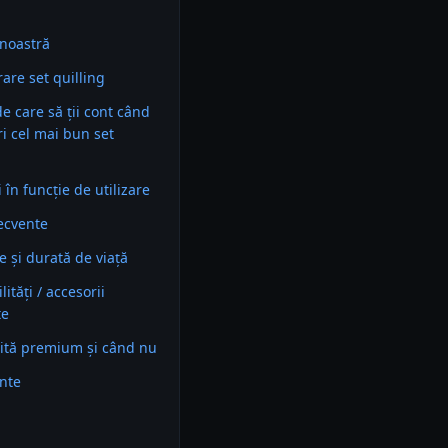
noastră
re set quilling
 de care să ții cont când
ri cel mai bun set
în funcție de utilizare
recvente
e și durată de viață
ități / accesorii
te
ită premium și când nu
ente