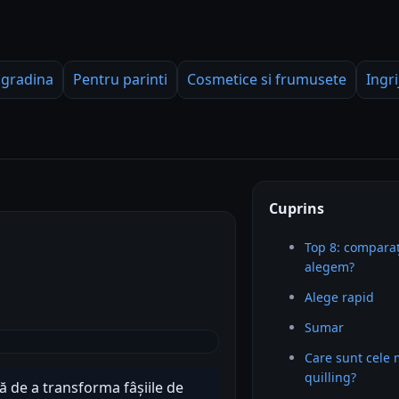
 gradina
Pentru parinti
Cosmetice si frumusete
Ingri
Cuprins
Top 8: comparaț
alegem?
Alege rapid
Sumar
Care sunt cele 
quilling?
vă de a transforma fâșiile de