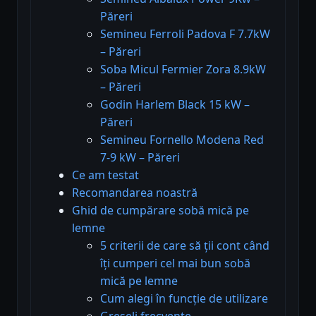
Păreri
Semineu Ferroli Padova F 7.7kW
– Păreri
Soba Micul Fermier Zora 8.9kW
– Păreri
Godin Harlem Black 15 kW –
Păreri
Semineu Fornello Modena Red
7-9 kW – Păreri
Ce am testat
Recomandarea noastră
Ghid de cumpărare sobă mică pe
lemne
5 criterii de care să ții cont când
îți cumperi cel mai bun sobă
mică pe lemne
Cum alegi în funcție de utilizare
Greșeli frecvente