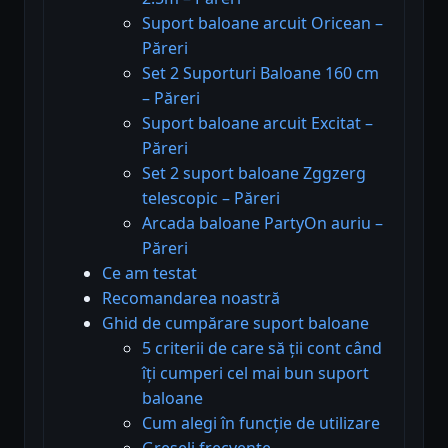
Suport baloane arcuit Oricean –
Păreri
Set 2 Suporturi Baloane 160 cm
– Păreri
Suport baloane arcuit Excitat –
Păreri
Set 2 suport baloane Zggzerg
telescopic – Păreri
Arcada baloane PartyOn auriu –
Păreri
Ce am testat
Recomandarea noastră
Ghid de cumpărare suport baloane
5 criterii de care să ții cont când
îți cumperi cel mai bun suport
baloane
Cum alegi în funcție de utilizare
Greșeli frecvente