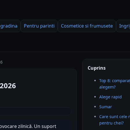
 gradina
Pentru parinti
Cosmetice si frumusete
Ingri
26
Cuprins
Top 8: comparaț
 2026
alegem?
Alege rapid
Sumar
Care sunt cele 
pentru chei?
rovocare zilnică. Un suport