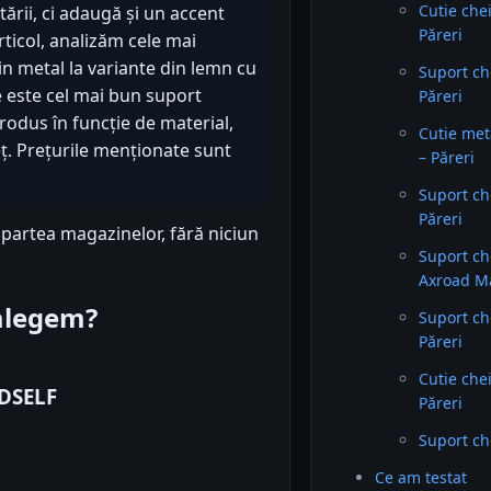
Cutie che
ării, ci adaugă și un accent
Păreri
articol, analizăm cele mai
in metal la variante din lemn cu
Suport c
are este cel mai bun suport
Păreri
rodus în funcție de material,
Cutie met
eț. Prețurile menționate sunt
– Păreri
Suport c
Păreri
 partea magazinelor, fără niciun
Suport ch
Axroad Ma
 alegem?
Suport ch
Păreri
Cutie che
NDSELF
Păreri
Suport che
Ce am testat