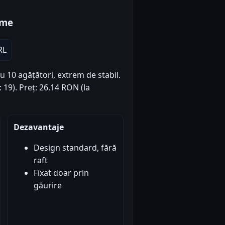
ome
RL
cu 10 agățători, extrem de stabil.
: 19). Preț: 26.14 RON (la
Dezavantaje
Design standard, fără
raft
Fixat doar prin
găurire