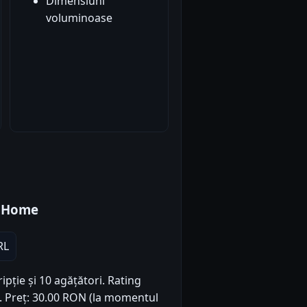
Dimensiuni
voluminoase
t Home
RL
ipție și 10 agățători. Rating
2). Preț: 30.00 RON (la momentul