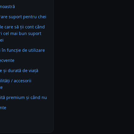
noastră
are suport pentru chei
 de care să ții cont când
ri cel mai bun suport
ei
în funcție de utilizare
recvente
e și durată de viață
ități / accesorii
te
ită premium și când nu
ente