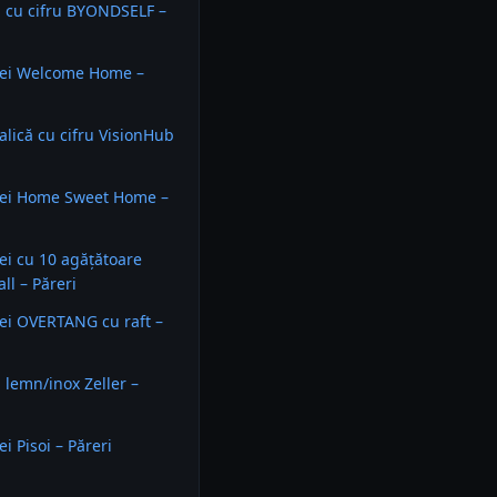
i cu cifru BYONDSELF –
hei Welcome Home –
alică cu cifru VisionHub
hei Home Sweet Home –
ei cu 10 agățătoare
ll – Păreri
ei OVERTANG cu raft –
i lemn/inox Zeller –
i Pisoi – Păreri