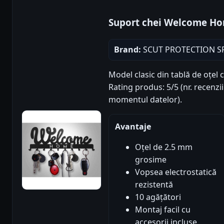
Suport chei Welcome H
Brand:
SCUT PROTECTION S
Model clasic din tablă de oțel 
Rating produs: 5/5 (nr. recenzii
momentul datelor).
Avantaje
Oțel de 2.5 mm
grosime
Vopsea electrostatică
rezistentă
10 agățători
Montaj facil cu
accesorii incluse