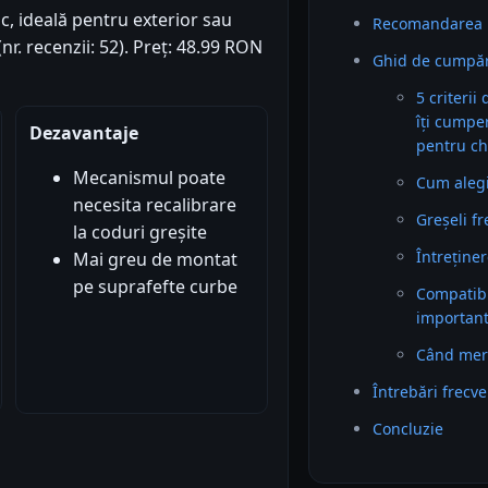
nc, ideală pentru exterior sau
Recomandarea 
(nr. recenzii: 52). Preț: 48.99 RON
Ghid de cumpăr
5 criterii
îți cumpe
Dezavantaje
pentru ch
Mecanismul poate
Cum alegi 
necesita recalibrare
Greșeli f
la coduri greșite
Întreținer
Mai greu de montat
pe suprafefte curbe
Compatibil
importan
Când mer
Întrebări frecv
Concluzie