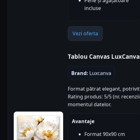
Pene și agățătoare
incluse
Vezi oferta
Tablou Canvas LuxCanv
Brand:
Luxcanva
Format pătrat elegant, potrivi
Rating produs: 5/5 (nr. recenzii
momentul datelor.
Avantaje
Format 90x90 cm