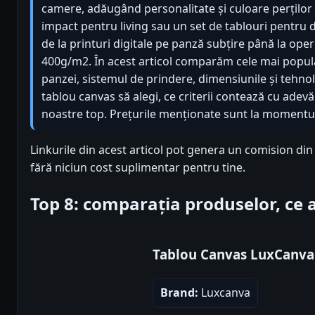
camere, adăugând personalitate și culoare perților go
impact pentru living sau un set de tablouri pentru d
de la printuri digitale pe panză subțire până la o
400g/m2. În acest articol comparăm cele mai popul
panzei, sistemul de prindere, dimensiunile și tehno
tablou canvas să alegi, ce criterii contează cu adev
noastre top. Prețurile menționate sunt la momentul c
Linkurile din acest articol pot genera un comision di
fără niciun cost suplimentar pentru tine.
Top 8: comparația produselor, ce
Tablou Canvas LuxCanv
Brand:
Luxcanva