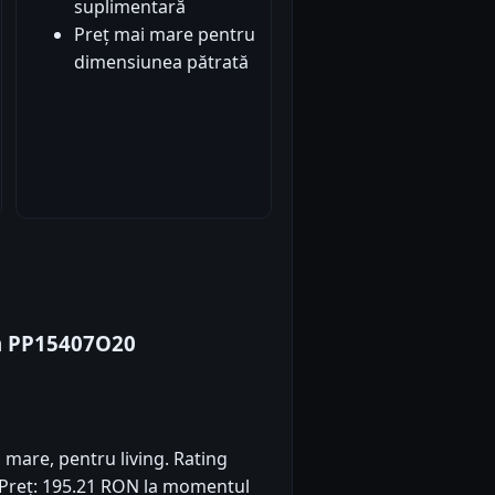
suplimentară
Preț mai mare pentru
dimensiunea pătrată
a PP15407O20
l mare, pentru living. Rating
). Preț: 195.21 RON la momentul