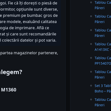
Tablou C
i. Fie că îți dorești o piesă de
Păreri
ormitor, opțiunile sunt diverse,
pere premium pe bumbac gros de
Tablou C
are modele, evaluând calitatea
Păreri
logia de imprimare. Află ce
Tablou C
ărat și care sunt recomandările
Păreri
olectării datelor și pot varia.
Tablou C
A1413XC –
n partea magazinelor partenere,
Tablou C
PP15407O2
 alegem?
Tablou C
Păreri
Set 3 Tab
a M1360
Boho – Pă
Tablou Ca
Păreri