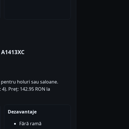
a A1413XC
t pentru holuri sau saloane.
: 4). Preț: 142.95 RON la
Dezavantaje
Fără ramă