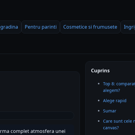
 gradina
Pentru parinti
Cosmetice si frumusete
Ingri
Cuprins
Top 8: comparaț
6
alegem?
Alege rapid
Sumar
Care sunt cele 
canvas?
forma complet atmosfera unei