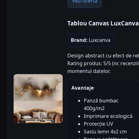
Vezi oferta
Tablou Canvas LuxCanva
Brand:
Luxcanva
Design abstract cu efect de re
Rating produs: 5/5 (nr. recenzii
momentul datelor.
Avantaje
Panză bumbac
400g/m2
Imprimare ecologică
Protecție UV
Sasiu lemn 4x2 cm