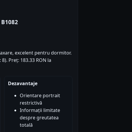
 B1082
laxare, excelent pentru dormitor.
: 8). Preț: 183.33 RON la
Dezavantaje
Orientare portrait
restrictivă
Informații limitate
despre greutatea
totală