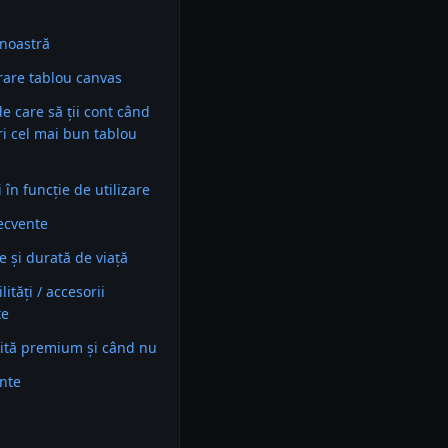
noastră
are tablou canvas
 de care să ții cont când
ri cel mai bun tablou
în funcție de utilizare
recvente
e și durată de viață
ități / accesorii
te
ită premium și când nu
ente