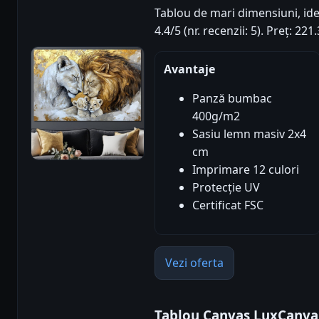
Tablou de mari dimensiuni, ide
4.4/5 (nr. recenzii: 5). Preț: 2
Avantaje
Panză bumbac
400g/m2
Sasiu lemn masiv 2x4
cm
Imprimare 12 culori
Protecție UV
Certificat FSC
Vezi oferta
Tablou Canvas LuxCanva