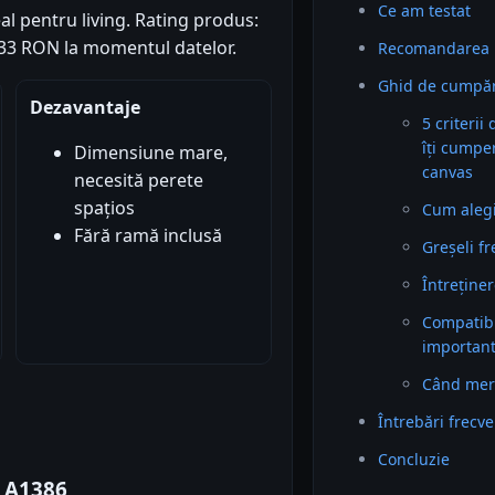
Ce am testat
al pentru living. Rating produs:
21.33 RON la momentul datelor.
Recomandarea 
Ghid de cumpăr
Dezavantaje
5 criterii
îți cumpe
Dimensiune mare,
canvas
necesită perete
spațios
Cum alegi 
Fără ramă inclusă
Greșeli f
Întreținer
Compatibil
importan
Când mer
Întrebări frecv
Concluzie
 A1386