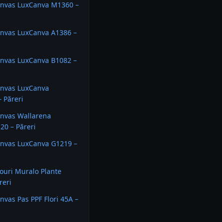
anvas LuxCanva M1360 –
anvas LuxCanva A1386 –
anvas LuxCanva B1082 –
anvas LuxCanva
 Păreri
anvas Wallarena
0 – Păreri
anvas LuxCanva G1219 –
louri Muralo Plante
reri
nvas Pas PPF Flori 45A –