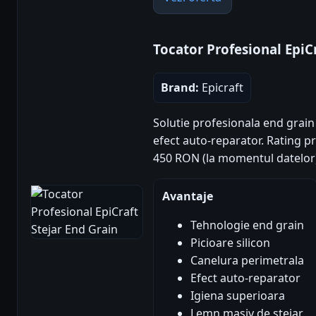
Tocator Profesional EpiCr
Brand:
Epicraft
Solutie profesionala end grain d
efect auto-reparator. Rating pro
450 RON (la momentul datelor
Avantaje
Tehnologie end grain
Picioare silicon
Canelura perimetrala
Efect auto-reparator
Igiena superioara
Lemn masiv de stejar