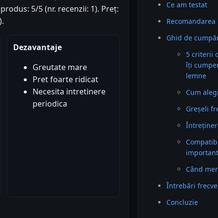
Ce am testat
produs: 5/5 (nr. recenzii: 1). Preț:
).
Recomandarea 
Ghid de cumpăr
Dezavantaje
5 criterii
îți cumpe
Greutate mare
lemne
Pret foarte ridicat
Necesita intretinere
Cum alegi 
periodica
Greșeli f
Întreținer
Compatibil
importan
Când mer
Întrebări frecv
Concluzie