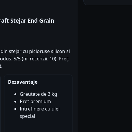
aft Stejar End Grain
in stejar cu picioruse silicon si
dus: 5/5 (nr. recenzii: 10). Preț:
).
Dezavantaje
Greutate de 3 kg
Pret premium
Intretinere cu ulei
special