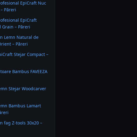
rofesional EpiCraft Nuc
– Păreri
rofesional EpiCraft
d Grain – Păreri
in Lemn Natural de
ient – Păreri
piCraft Stejar Compact –
catoare Bambus FAVEEZA
emn Stejar Woodcarver
Lemn Bambus Lamart
ăreri
in fag Z-tools 30x20 –