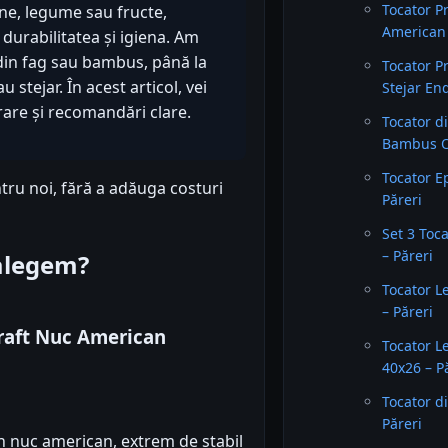
Tocator P
rne, legume sau fructe,
American 
 durabilitatea și igiena. Am
 din fag sau bambus, până la
Tocator P
tejar. În acest articol, vei
Stejar En
are și recomandări clare.
Tocator d
Bambus Or
Tocator E
tru noi, fără a adăuga costuri
Păreri
Set 3 To
– Păreri
 alegem?
Tocator L
– Păreri
Craft Nuc American
Tocator 
40x26 – P
Tocator d
Păreri
 nuc american, extrem de stabil