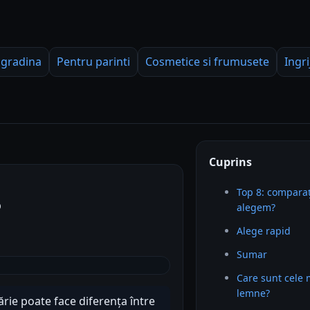
 gradina
Pentru parinti
Cosmetice si frumusete
Ingri
Cuprins
Top 8: comparaț
6
alegem?
Alege rapid
Sumar
Care sunt cele 
lemne?
rie poate face diferența între