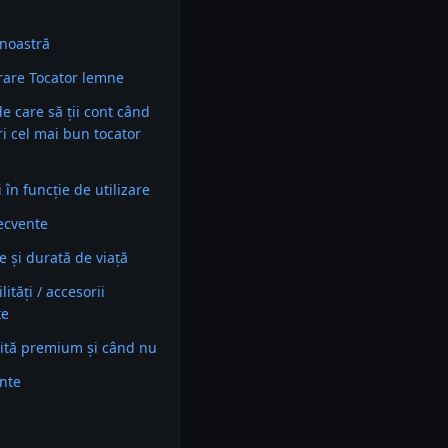
noastră
are Tocator lemne
 de care să ții cont când
ri cel mai bun tocator
în funcție de utilizare
recvente
e și durată de viață
ități / accesorii
te
ită premium și când nu
ente