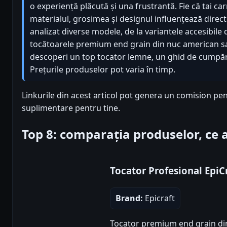
o experiență plăcută și una frustrantă. Fie că tai ca
materialul, grosimea și designul influențează direct
analizat diverse modele, de la variantele accesibile
tocătoarele premium end grain din nuc american sau s
descoperi un top tocator lemne, un ghid de cumpăr
Prețurile produselor pot varia în timp.
Linkurile din acest articol pot genera un comision pen
suplimentare pentru tine.
Top 8: comparația produselor, ce
Tocator Profesional Epi
Brand:
Epicraft
Tocator premium end grain din