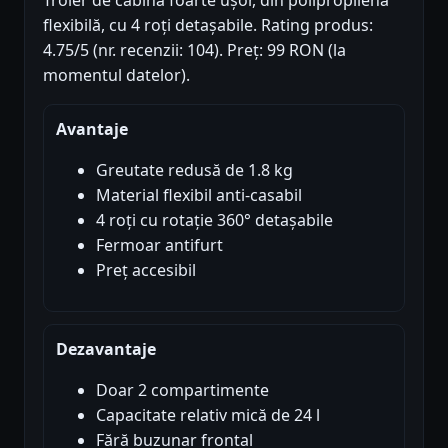
Troler de cabină foarte ușor, din polipropilenă
flexibilă, cu 4 roți detașabile. Rating produs:
4.75/5 (nr. recenzii: 104). Preț: 99 RON (la
momentul datelor).
Avantaje
Greutate redusă de 1.8 kg
Material flexibil anti-casabil
4 roți cu rotație 360° detașabile
Fermoar antifurt
Preț accesibil
Dezavantaje
Doar 2 compartimente
Capacitate relativ mică de 24 l
Fără buzunar frontal