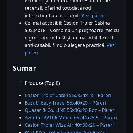
excelent și un număr impresionant de
recenzii, oferind totodată roți
interschimbabile gratuit.
Vezi păreri
Cel mai accesibil: Caslon Troler Cabina
50x34x18 – Combina un preț foarte mic cu
o greutate redusă și un material flexibil
anti-casabil, fiind o alegere practică.
Vezi
păreri
Sumar
Produse (Top 8)
Caslon Troler Cabina 50x34x18 – Păreri
Bezubi Easy Travel 55x40x20 – Păreri
Quasar & Co. LINE 55x36x20 Roz – Păreri
Aventor AV106 Mediu 65x44x25.5 – Păreri
Caslon Troler Wizz Air 40x30x20 – Păreri
W.ZCKISS Troler Extensibil 55x36x23 –