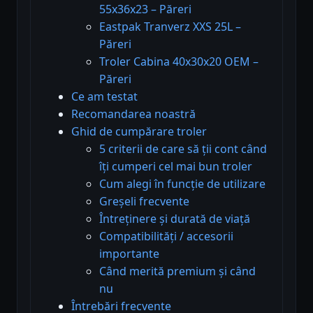
55x36x23 – Păreri
Eastpak Tranverz XXS 25L –
Păreri
Troler Cabina 40x30x20 OEM –
Păreri
Ce am testat
Recomandarea noastră
Ghid de cumpărare troler
5 criterii de care să ții cont când
îți cumperi cel mai bun troler
Cum alegi în funcție de utilizare
Greșeli frecvente
Întreținere și durată de viață
Compatibilități / accesorii
importante
Când merită premium și când
nu
Întrebări frecvente