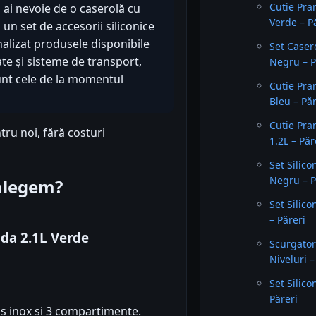
Cutie Pra
ă ai nevoie de o caserolă cu
Verde – P
un set de accesorii siliconice
nalizat produsele disponibile
Set Caser
te și sisteme de transport,
Negru – P
sunt cele de la momentul
Cutie Pra
Bleu – Păr
Cutie Pra
tru noi, fără costuri
1.2L – Păr
Set Silico
Negru – P
 alegem?
Set Silic
– Păreri
nda 2.1L Verde
Scurgator
Niveluri –
Set Silic
Păreri
s inox și 3 compartimente.