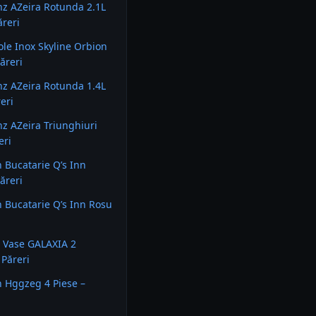
nz AZeira Rotunda 2.1L
ăreri
ole Inox Skyline Orbion
ăreri
nz AZeira Rotunda 1.4L
eri
nz AZeira Triunghiuri
eri
n Bucatarie Q’s Inn
ăreri
on Bucatarie Q’s Inn Rosu
 Vase GALAXIA 2
 Păreri
on Hggzeg 4 Piese –