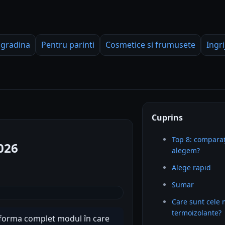
 gradina
Pentru parinti
Cosmetice si frumusete
Ingri
Cuprins
Top 8: comparaț
026
alegem?
Alege rapid
Sumar
Care sunt cele
termoizolante?
sforma complet modul în care