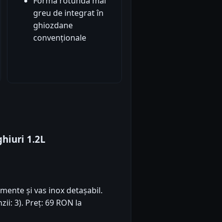
Formă rotundă mai
greu de integrat în
ghiozdane
convenționale
hiuri 1.2L
mente și vas inox detașabil.
zii: 3). Preț: 69 RON la