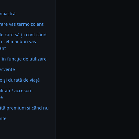
noastră
are vas termoizolant
 de care să ții cont când
ri cel mai bun vas
ant
în funcție de utilizare
recvente
e și durată de viață
ități / accesorii
te
ită premium și când nu
ente