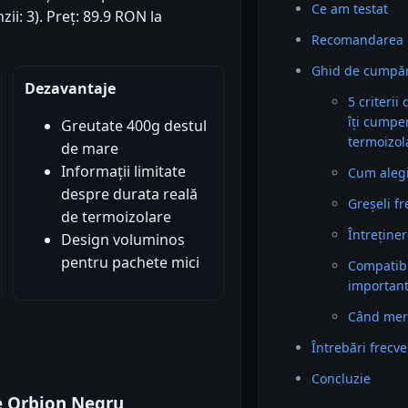
Ce am testat
zii: 3). Preț: 89.9 RON la
Recomandarea 
Ghid de cumpăr
Dezavantaje
5 criterii
îți cumpe
Greutate 400g destul
termoizol
de mare
Informații limitate
Cum alegi 
despre durata reală
Greșeli f
de termoizolare
Întreținer
Design voluminos
pentru pachete mici
Compatibil
importan
Când mer
Întrebări frecv
Concluzie
ne Orbion Negru