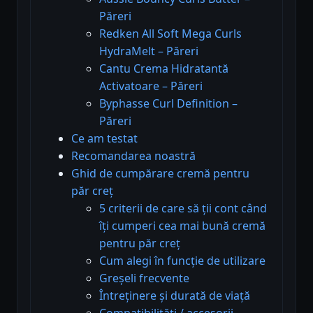
Păreri
Redken All Soft Mega Curls
HydraMelt – Păreri
Cantu Crema Hidratantă
Activatoare – Păreri
Byphasse Curl Definition –
Păreri
Ce am testat
Recomandarea noastră
Ghid de cumpărare cremă pentru
păr creț
5 criterii de care să ții cont când
îți cumperi cea mai bună cremă
pentru păr creț
Cum alegi în funcție de utilizare
Greșeli frecvente
Întreținere și durată de viață
Compatibilități / accesorii