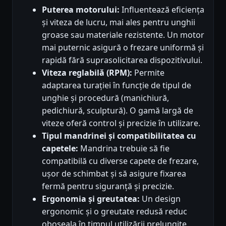
Puterea motorului:
Influentează eficiența
și viteza de lucru, mai ales pentru unghii
groase sau materiale rezistente. Un motor
mai puternic asigură o frezare uniformă și
rapidă fără suprasolicitarea dispozitivului.
Viteza reglabilă (RPM):
Permite
adaptarea turației în funcție de tipul de
unghie și procedură (manichiură,
pedichiură, sculptură). O gamă largă de
viteze oferă control și precizie în utilizare.
Tipul mandrinei și compatibilitatea cu
capetele:
Mandrina trebuie să fie
compatibilă cu diverse capete de frezare,
ușor de schimbat și să asigure fixarea
fermă pentru siguranță și precizie.
Ergonomia și greutatea:
Un design
ergonomic și o greutate redusă reduc
oboseala în timpul utilizării prelungite,