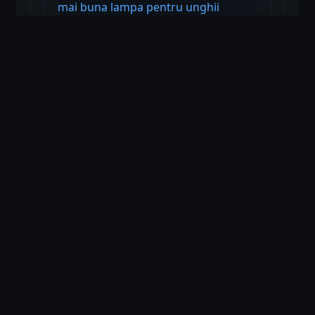
Cea mai buna lampa pentru
unghii — Ghid complet: cum
să alegi Cea mai buna lampa
pentru unghii
Citește
Cea mai bună mască de păr:
Ghid complet pentru un păr
sănătos și strălucitor