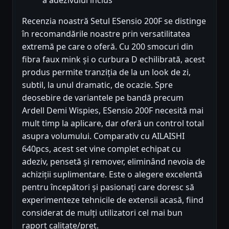
a adezivului inclus
Recenzia noastră Setul ESensio 200F se distinge
în recomandările noastre prin versatilitatea
extremă pe care o oferă. Cu 200 smocuri din
fibra faux mink și o curbura D echilibrată, acest
produs permite tranziția de la un look de zi,
subtil, la unul dramatic, de ocazie. Spre
deosebire de variantele pe bandă precum
Ardell Demi Wispies, ESensio 200F necesită mai
mult timp la aplicare, dar oferă un control total
asupra volumului. Comparativ cu AILAISHI
640pcs, acest set vine complet echipat cu
adeziv, pensetă și remover, eliminând nevoia de
achiziții suplimentare. Este o alegere excelentă
pentru începători și pasionați care doresc să
experimenteze tehnicile de extensii acasă, fiind
considerat de mulți utilizatori cel mai bun
raport calitate/preț.