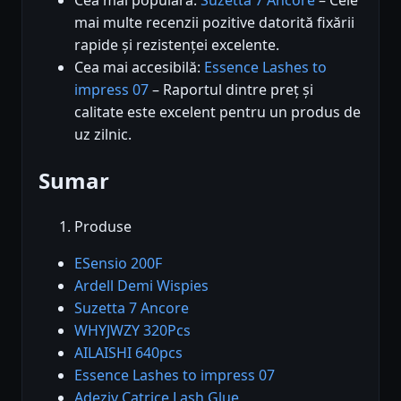
mai multe recenzii pozitive datorită fixării
rapide și rezistenței excelente.
Cea mai accesibilă:
Essence Lashes to
impress 07
– Raportul dintre preț și
calitate este excelent pentru un produs de
uz zilnic.
Sumar
Produse
ESensio 200F
Ardell Demi Wispies
Suzetta 7 Ancore
WHYJWZY 320Pcs
AILAISHI 640pcs
Essence Lashes to impress 07
Adeziv Catrice Lash Glue