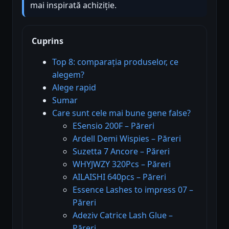
mai inspirată achiziție.
Cuprins
Top 8: comparația produselor, ce
alegem?
Alege rapid
Sumar
Care sunt cele mai bune gene false?
ESensio 200F – Păreri
Ardell Demi Wispies – Păreri
Suzetta 7 Ancore – Păreri
WHYJWZY 320Pcs – Păreri
AILAISHI 640pcs – Păreri
Essence Lashes to impress 07 –
Păreri
Adeziv Catrice Lash Glue –
Păreri