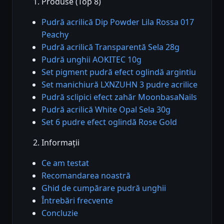
Produse (Top 8)
Pudră acrilică Dip Powder Lila Rossa 017
Peachy
Pudră acrilică Transparentă Sela 28g
Pudră unghii AOKITEC 10g
Set pigment pudră efect oglindă argintiu
Set manichiură LXNZUHN 3 pudre acrilice
Pudră sclipici efect zahăr MoonbasaNails
Pudră acrilică White Opal Sela 30g
Set 6 pudre efect oglindă Rose Gold
Informații
Ce am testat
Recomandarea noastră
Ghid de cumpărare pudră unghii
Întrebări frecvente
Concluzie