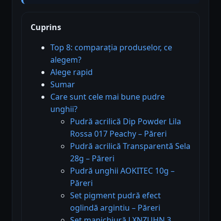
Cuprins
Top 8: comparația produselor, ce
alegem?
Alege rapid
Sumar
Care sunt cele mai bune pudre
unghii?
Pudră acrilică Dip Powder Lila
Rossa 017 Peachy – Păreri
Pudră acrilică Transparentă Sela
28g – Păreri
Pudră unghii AOKITEC 10g –
Păreri
Set pigment pudră efect
oglindă argintiu – Păreri
Set manichiură LXNZUHN 3