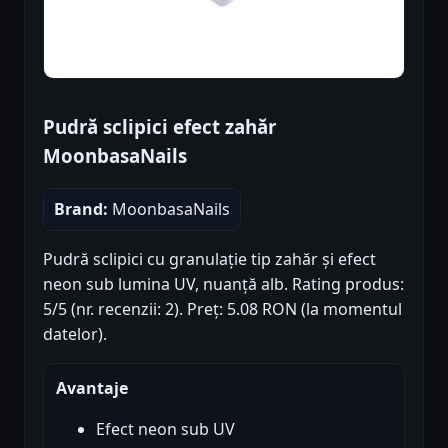
Pudră sclipici efect zahăr
MoonbasaNails
Brand:
MoonbasaNails
Pudră sclipici cu granulație tip zahăr și efect
neon sub lumina UV, nuanță alb. Rating produs:
5/5 (nr. recenzii: 2). Preț: 5.08 RON (la momentul
datelor).
Avantaje
Efect neon sub UV