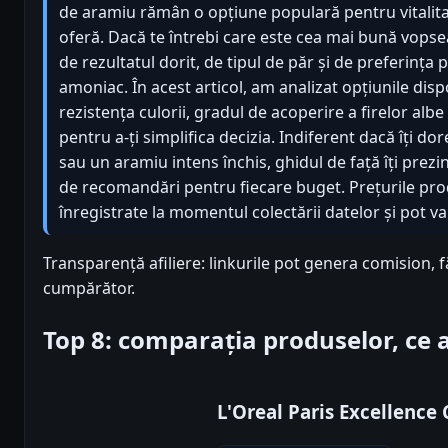
de aramiu rămân o opțiune populară pentru vitalitat
oferă. Dacă te întrebi care este cea mai bună vops
de rezultatul dorit, de tipul de păr și de preferința
amoniac. În acest articol, am analizat opțiunile dis
rezistența culorii, gradul de acoperire a firelor albe 
pentru a-ți simplifica decizia. Indiferent dacă îți d
sau un aramiu intens închis, ghidul de față îți prezi
de recomandări pentru fiecare buget. Prețurile pr
înregistrate la momentul colectării datelor și pot va
Transparență afiliere: linkurile pot genera comision, 
cumpărător.
Top 8: comparația produselor, ce
L'Oreal Paris Excellence