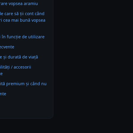
rare vopsea aramiu
 de care să ții cont când
ri cea mai bună vopsea
în funcție de utilizare
recvente
e și durată de viață
ități / accesorii
te
ită premium și când nu
ente