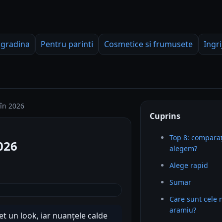
 gradina
Pentru parinti
Cosmetice si frumusete
Ingri
în 2026
Cuprins
Top 8: comparaț
026
alegem?
Alege rapid
Sumar
Care sunt cele
aramiu?
 un look, iar nuanțele calde