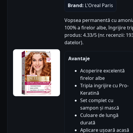
Brand:
L'Oreal Paris
Vopsea permanentă cu amoniac
100% a firelor albe, îngrijire tr
produs: 4.33/5 (nr. recenzii: 1
datelor).
Avantaje
Acoperire excelentă
firelor albe
Tripla ingrijire cu Pro-
Keratină
Set complet cu
sampon și mască
Culoare de lungă
durată
Aplicare ușoară acasă