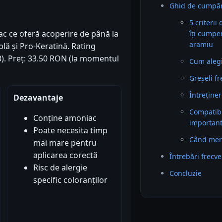
Ghid de cumpă
5 criterii
 ce oferă acoperire de până la
îți cumpe
aramiu
iplă și Pro-Keratină. Rating
93). Preț: 33.50 RON (la momentul
Cum alegi 
Greșeli f
Întreținer
Dezavantaje
Compatibil
Conține amoniac
importan
Poate necesita timp
Când mer
mai mare pentru
aplicarea corectă
Întrebări frecv
Risc de alergie
Concluzie
specific coloranților