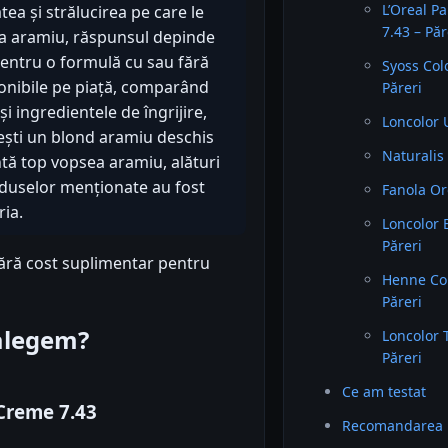
L’Oreal P
ea și strălucirea pe care le
7.43 – Păr
ea aramiu, răspunsul depinde
 pentru o formulă cu sau fără
Syoss Col
ponibile pe piață, comparând
Păreri
și ingredientele de îngrijire,
Loncolor U
orești un blond aramiu deschis
Naturalis
ntă top vopsea aramiu, alături
oduselor menționate au fost
Fanola Or
ria.
Loncolor E
Păreri
fără cost suplimentar pentru
Henne Co
Păreri
 alegem?
Loncolor 
Păreri
Ce am testat
 Creme 7.43
Recomandarea 