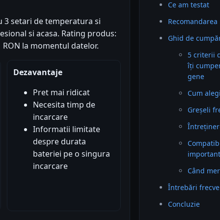
Ce am testat
u 3 setari de temperatura si
Recomandarea 
fesional si acasa. Rating produs:
Ghid de cumpăr
.51 RON la momentul datelor.
5 criterii
îți cumpe
Dezavantaje
gene
Pret mai ridicat
Cum alegi 
Necesita timp de
Greșeli f
incarcare
Întreținer
Informatii limitate
despre durata
Compatibil
bateriei pe o singura
importan
incarcare
Când mer
Întrebări frecv
Concluzie