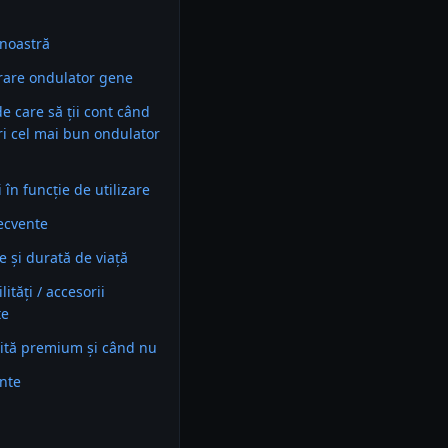
noastră
are ondulator gene
 de care să ții cont când
ri cel mai bun ondulator
în funcție de utilizare
recvente
e și durată de viață
ități / accesorii
te
ită premium și când nu
ente