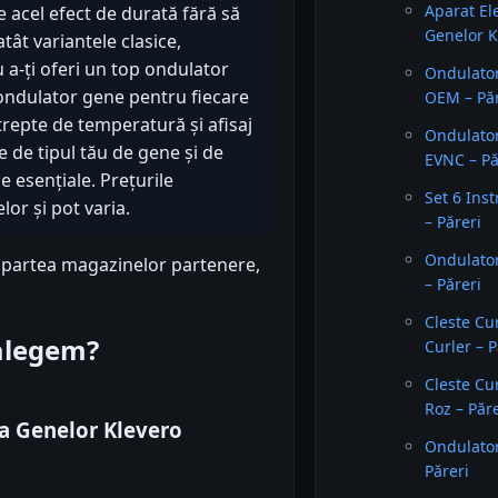
Aparat El
e acel efect de durată fără să
Genelor K
 atât variantele clasice,
u a-ți oferi un top ondulator
Ondulator
 ondulator gene pentru fiecare
OEM – Păr
 trepte de temperatură și afisaj
Ondulator
 de tipul tău de gene și de
EVNC – Pă
e esențiale. Prețurile
Set 6 In
or și pot varia.
– Păreri
Ondulator
n partea magazinelor partenere,
– Păreri
Cleste Cu
 alegem?
Curler – P
Cleste C
Roz – Păr
ea Genelor Klevero
Ondulator
Păreri