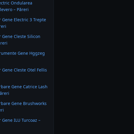
ectric Ondularea
levero – Păreri
 Gene Electric 3 Trepte
eri
 Gene Cleste Silicon
reri
strumente Gene Hggzeg
 Gene Cleste Otel Fellis
rbare Gene Catrice Lash
ăreri
urbare Gene Brushworks
eri
 Gene ILU Turcoaz –