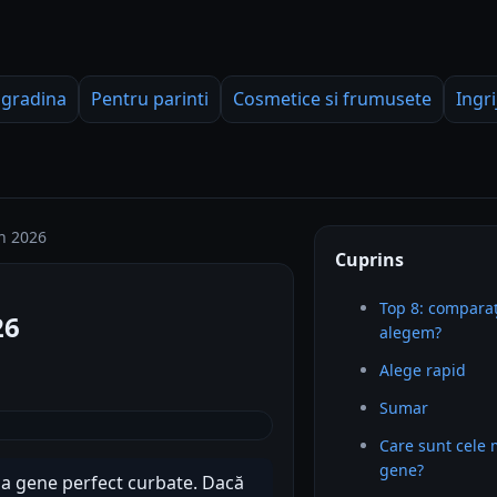
 gradina
Pentru parinti
Cosmetice si frumusete
Ingri
n 2026
Cuprins
Top 8: comparaț
26
alegem?
Alege rapid
Sumar
Care sunt cele
gene?
la gene perfect curbate. Dacă