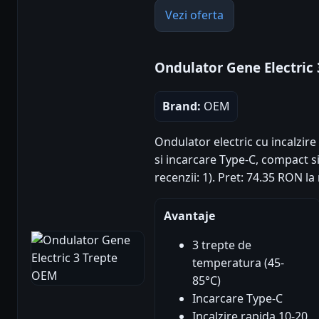
Vezi oferta
Ondulator Gene Electric
Brand:
OEM
Ondulator electric cu incalzir
si incarcare Type-C, compact si
recenzii: 1). Pret: 74.35 RON l
Avantaje
3 trepte de
temperatura (45-
85°C)
Incarcare Type-C
Incalzire rapida 10-20