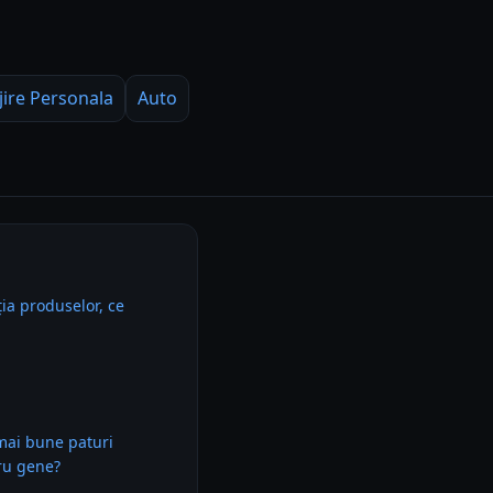
jire Personala
Auto
ia produselor, ce
mai bune paturi
ru gene?