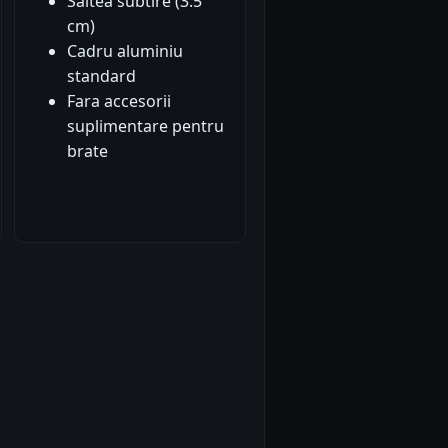
Saltea subtire (3.5
cm)
Cadru aluminiu
standard
Fara accesorii
suplimentare pentru
brate