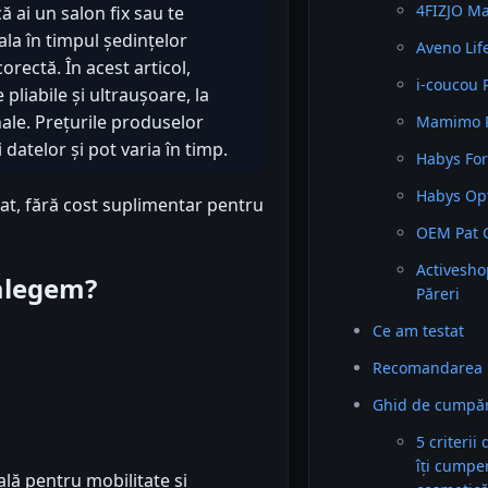
4FIZJO Ma
ă ai un salon fix sau te
ala în timpul ședințelor
Aveno Lif
rectă. În acest articol,
i-coucou P
liabile și ultraușoare, la
ale. Prețurile produselor
Mamimo Pl
 datelor și pot varia în timp.
Habys For
Habys Opt
iat, fără cost suplimentar pentru
OEM Pat G
Activesho
 alegem?
Păreri
Ce am testat
Recomandarea 
Ghid de cumpăr
5 criterii
îți cumpe
ală pentru mobilitate și