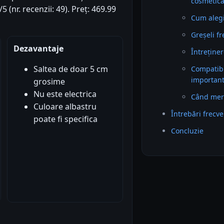
cosmetic
5 (nr. recenzii: 49). Preț: 469.99
Cum alegi 
Greșeli f
Dezavantaje
Întreținer
Saltea de doar 5 cm
Compatibil
importan
grosime
Nu este electrica
Când mer
Culoare albastru
Întrebări frecv
poate fi specifica
Concluzie