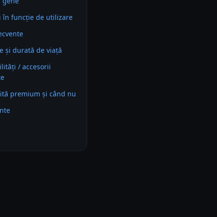
ă gene
în funcție de utilizare
recvente
e și durată de viață
ități / accesorii
te
ită premium și când nu
ente