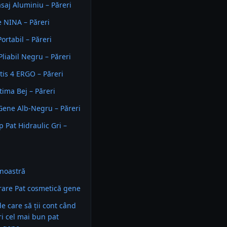
saj Aluminiu – Păreri
e NINA – Păreri
ortabil – Păreri
iabil Negru – Păreri
tis 4 ERGO – Păreri
ima Bej – Păreri
ene Alb-Negru – Păreri
p Pat Hidraulic Gri –
noastră
are Pat cosmetică gene
 de care să ții cont când
ri cel mai bun pat