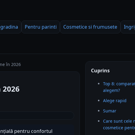
 gradina
Pentru parinti
Cosmetice si frumusete
Ingri
ne în 2026
Cuprins
Top 8: comparaț
n 2026
alegem?
Alege rapid
Sumar
Care sunt cele 
cosmetice pent
nțială pentru confortul