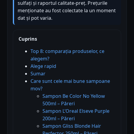
sulfați și raportul calitate-preț. Prețurile
menționate au fost colectate la un moment
dat și pot varia.
Cuprins
Top 8: comparația produselor, ce
alegem?
Alege rapid
Sumar
Care sunt cele mai bune sampoane
mov?
Sampon Be Color No Yellow
500ml – Păreri
Sampon L’Oreal Elseve Purple
200ml – Păreri
Sampon Gliss Blonde Hair
Perfector 250ml – Păreri