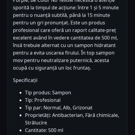
Purple, Be Color No Yellow necesită o atenție
sporită la timpul de acțiune: între 1 și 5 minute
pentru o nuanță subtilă, până la 15 minute
pentru un gri pronunțat. Este un produs
profesional care oferă un raport calitate-preț
excelent având în vedere cantitatea de 500 ml,
însă trebuie alternat cu un sampon hidratant
pentru a evita uscarea firului. În top sampon
mov pentru neutralizare puternică, acesta
ocupă cu siguranță un loc fruntaș.
Specificații
Tip produs: Sampon
Tip: Profesional
Tip par: Normal, Alb, Grizonat
Proprietăți: Antibacterian, Fără chimicale,
Strălucire
Cantitate: 500 ml