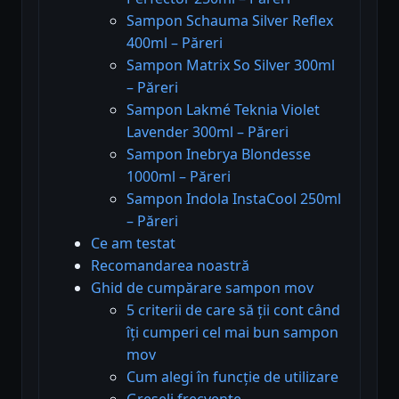
Sampon Schauma Silver Reflex
400ml – Păreri
Sampon Matrix So Silver 300ml
– Păreri
Sampon Lakmé Teknia Violet
Lavender 300ml – Păreri
Sampon Inebrya Blondesse
1000ml – Păreri
Sampon Indola InstaCool 250ml
– Păreri
Ce am testat
Recomandarea noastră
Ghid de cumpărare sampon mov
5 criterii de care să ții cont când
îți cumperi cel mai bun sampon
mov
Cum alegi în funcție de utilizare
Greșeli frecvente