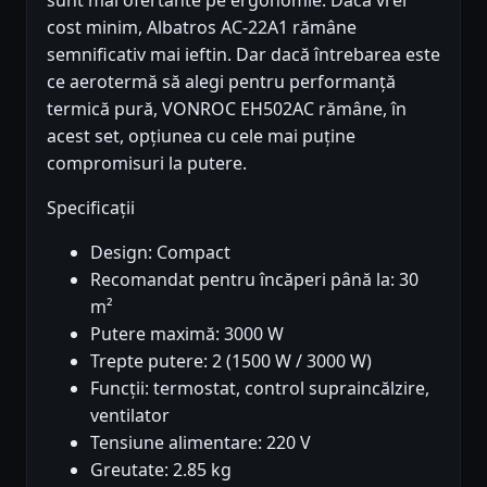
sunt mai ofertante pe ergonomie. Dacă vrei
cost minim, Albatros AC-22A1 rămâne
semnificativ mai ieftin. Dar dacă întrebarea este
ce aerotermă să alegi pentru performanță
termică pură, VONROC EH502AC rămâne, în
acest set, opțiunea cu cele mai puține
compromisuri la putere.
Specificații
Design: Compact
Recomandat pentru încăperi până la: 30
m²
Putere maximă: 3000 W
Trepte putere: 2 (1500 W / 3000 W)
Funcții: termostat, control supraincălzire,
ventilator
Tensiune alimentare: 220 V
Greutate: 2.85 kg