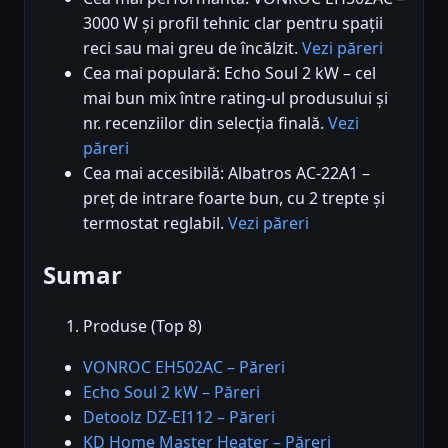
3000 W și profil tehnic clar pentru spații
reci sau mai greu de încălzit.
Vezi păreri
Cea mai populară: Echo Soul 2 kW – cel
mai bun mix între rating-ul produsului și
nr. recenziilor din selecția finală.
Vezi
păreri
Cea mai accesibilă: Albatros AC-22A1 –
preț de intrare foarte bun, cu 2 trepte și
termostat reglabil.
Vezi păreri
Sumar
Produse (Top 8)
VONROC EH502AC – Păreri
Echo Soul 2 kW – Păreri
Detoolz DZ-EI112 – Păreri
KD Home Master Heater – Păreri