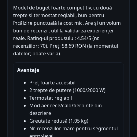
Model de buget foarte competitiv, cu două
trepte și termostat reglabil, bun pentru
încălzire punctuală la cost mic. Are și un volum
bun de recenzii, util la validarea experienței
reale. Rating-ul produsului: 4.54/5 (nr.
recenziilor: 70). Preț: 58.69 RON (la momentul
datelor; poate varia).
Avantaje
Preț foarte accesibil
2 trepte de putere (1000/2000 W)
Termostat reglabil
Mod aer rece/cald/fierbinte din
descriere
Greutate redusă (1.05 kg)
Nr. recenziilor mare pentru segmentul
entry-level