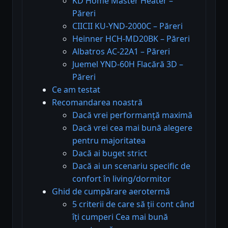
KD Home Master Heater –
Păreri
CIICII KU-YND-2000C – Păreri
Heinner HCH-MD20BK – Păreri
Albatros AC-22A1 – Păreri
Juemel YND-60H Flacără 3D –
Păreri
Ce am testat
Recomandarea noastră
Dacă vrei performanță maximă
Dacă vrei cea mai bună alegere
pentru majoritatea
Dacă ai buget strict
Dacă ai un scenariu specific de
confort în living/dormitor
Ghid de cumpărare aerotermă
5 criterii de care să ții cont când
îți cumperi Cea mai bună