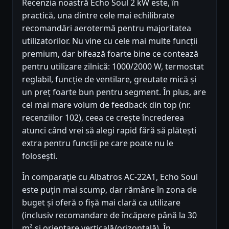
Recenzia noastră Echo Soul 2 kW este, în
practică, una dintre cele mai echilibrate
recomandări aerotermă pentru majoritatea
utilizatorilor. Nu vine cu cele mai multe funcții
premium, dar bifează foarte bine ce contează
pentru utilizare zilnică: 1000/2000 W, termostat
reglabil, funcție de ventilare, greutate mică și
un preț foarte bun pentru segment. În plus, are
cel mai mare volum de feedback din top (nr.
recenziilor 102), ceea ce crește încrederea
atunci când vrei să alegi rapid fără să plătești
extra pentru funcții pe care poate nu le
folosești.
În comparație cu Albatros AC-22A1, Echo Soul
este puțin mai scump, dar rămâne în zona de
buget și oferă o fișă mai clară ca utilizare
(inclusiv recomandare de încăpere până la 30
m² și orientare verticală/orizontală). În