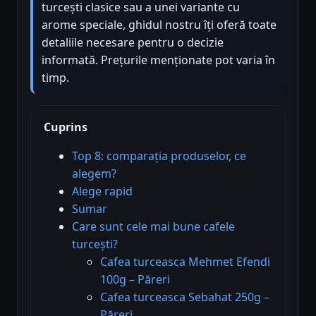
turcești clasice sau a unei variante cu
arome speciale, ghidul nostru îți oferă toate
detaliile necesare pentru o decizie
informată. Prețurile menționate pot varia în
timp.
Cuprins
Top 8: comparația produselor, ce
alegem?
Alege rapid
Sumar
Care sunt cele mai bune cafele
turcești?
Cafea turceasca Mehmet Efendi
100g – Păreri
Cafea turceasca Sebahat 250g –
Păreri