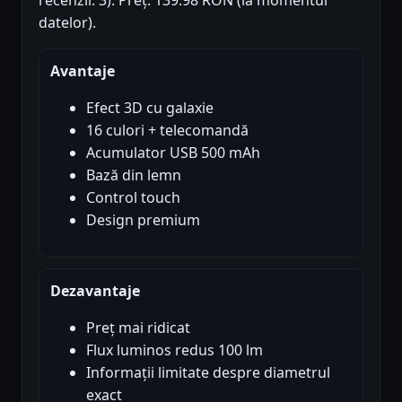
recenzii: 3). Preț: 139.98 RON (la momentul
datelor).
Avantaje
Efect 3D cu galaxie
16 culori + telecomandă
Acumulator USB 500 mAh
Bază din lemn
Control touch
Design premium
Dezavantaje
Preț mai ridicat
Flux luminos redus 100 lm
Informații limitate despre diametrul
exact