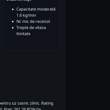
Capacitate moderată
1.6 kg/min
Nr. mic de recenzii
Trepte de viteza
limitate
pentru uz casnic zilnic. Rating
8). Preț: 261.26 RON (la