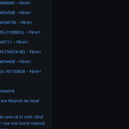
W68660 – Păreri
WS650B – Păreri
WS607W – Păreri
MG-2100BKSL – Păreri
 MX711 – Păreri
MG1500TA-BG – Păreri
WS440B – Păreri
ssic NE105838 – Păreri
noastră
are Mașină de tocat
 de care să ții cont când
ri cea mai bună mașină