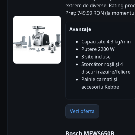
extrem de diverse. Rating produs
Preț: 749.99 RON (la momentul
Avantaje
Capacitate 4.3 kg/min
Putere 2200 W
3 site incluse
Storcător roșii și 4
discuri razuire/feliere
Palnie carnati și
accesoriu Kebbe
Vezi oferta
Bosch MFWS650B