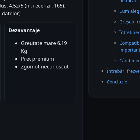
de tocat 
: 4.52/5 (nr. recenzii: 165).
Cum alegi 
 datelor).
Greșeli f
Dezavantaje
Întreținer
Greutate mare 6.19
Compatibil
importan
Kg
Preț premium
Când mer
Zgomot necunoscut
Întrebări frecv
Concluzie