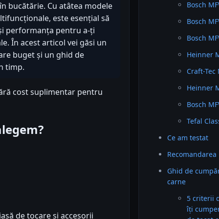
Bosch MF
 în bucătărie. Cu atâtea modele
ltifuncționale, este esențial să
Bosch MF
e și performanța pentru a-ți
Bosch MF
e. În acest articol vei găsi un
are buget și un ghid de
Heinner 
n timp.
Craft-Tec
Heinner 
fără cost suplimentar pentru
Bosch MF
Tefal Cla
 alegem?
Ce am testat
Recomandarea 
Ghid de cumpăr
carne
5 criterii
îți cumpe
așă de tocare și accesorii