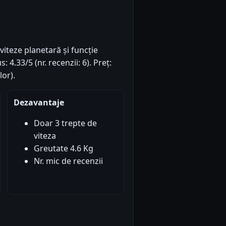
iteze planetară și funcție
 4.33/5 (nr. recenzii: 6). Preț:
or).
Dezavantaje
Doar 3 trepte de
viteza
Greutate 4.6 Kg
Nr. mic de recenzii