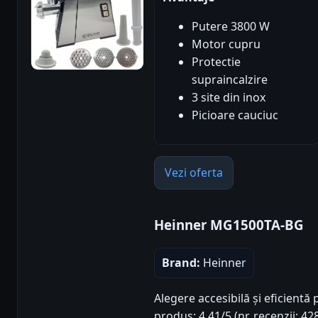
Putere 3800 W
Motor cupru
Protectie
supraincalzire
3 site din inox
Picioare cauciuc
Vezi oferta
Heinner MG1500TA-BG
Brand:
Heinner
Alegere accesibilă și eficientă 
produs: 4.41/5 (nr. recenzii: 42