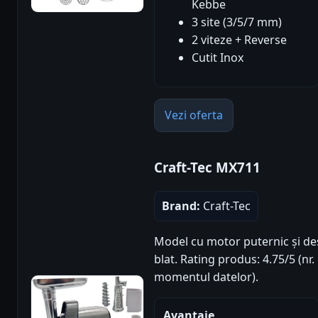
Kebbe
3 site (3/5/7 mm)
2 viteze + Reverse
Cutit Inox
Vezi oferta
Craft-Tec MX711
Brand:
Craft-Tec
Model cu motor puternic și des
blat. Rating produs: 4.75/5 (nr. 
momentul datelor).
Avantaje