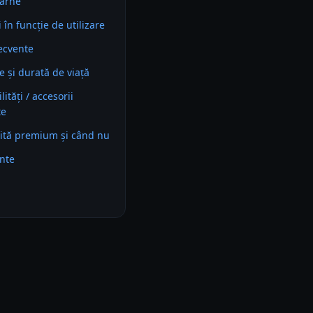
carne
în funcție de utilizare
recvente
e și durată de viață
ități / accesorii
te
ită premium și când nu
ente