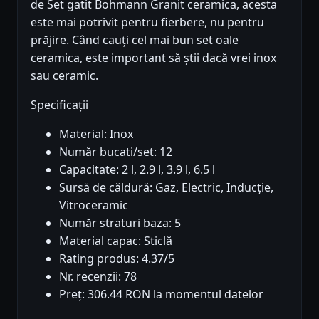
de Set gatit Bohmann Granit ceramica, acesta
este mai potrivit pentru fierbere, nu pentru
prăjire. Când cauți cel mai bun set oale
ceramica, este important să știi dacă vrei inox
sau ceramic.
Specificații
Material: Inox
Număr bucati/set: 12
Capacitate: 2 l, 2.9 l, 3.9 l, 6.5 l
Sursă de căldură: Gaz, Electric, Inducție,
Vitroceramic
Număr straturi baza: 5
Material capac: Sticlă
Rating produs: 4.37/5
Nr. recenzii: 78
Preț: 306.44 RON la momentul datelor