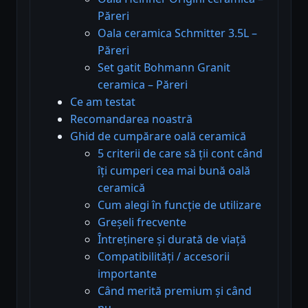
Păreri
Oala ceramica Schmitter 3.5L –
Păreri
Set gatit Bohmann Granit
ceramica – Păreri
Ce am testat
Recomandarea noastră
Ghid de cumpărare oală ceramică
5 criterii de care să ții cont când
îți cumperi cea mai bună oală
ceramică
Cum alegi în funcție de utilizare
Greșeli frecvente
Întreținere și durată de viață
Compatibilități / accesorii
importante
Când merită premium și când
nu