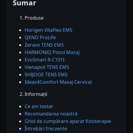
Sumar
Produse
Horigen VitaFlex EMS
QENO ProLife
Zeravo TENS EMS
HARMONIQ Pistol Masaj
EvoSmart R-C101I
Vienapoli TENS EMS
SHIJOOE TENS EMS
Ideas4Comfort Masaj Cervical
Informații
Ce am testat
Recomandarea noastră
Ghid de cumpărare aparat fizioterapie
Întrebări frecvente