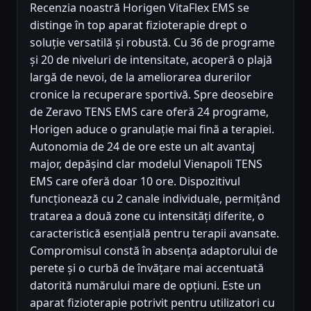
Recenzia noastră Horigen VitaFlex EMS se
distinge în top aparat fizioterapie drept o
soluție versatilă și robustă. Cu 36 de programe
și 20 de niveluri de intensitate, acoperă o plajă
largă de nevoi, de la ameliorarea durerilor
cronice la recuperare sportivă. Spre deosebire
de Zeravo TENS EMS care oferă 24 programe,
Horigen aduce o granulație mai fină a terapiei.
Autonomia de 24 de ore este un alt avantaj
major, depășind clar modelul Vienapoli TENS
EMS care oferă doar 10 ore. Dispozitivul
funcționează cu 2 canale individuale, permițând
tratarea a două zone cu intensități diferite, o
caracteristică esențială pentru terapii avansate.
Compromisul constă în absența adaptorului de
perete și o curbă de învățare mai accentuată
datorită numărului mare de opțiuni. Este un
aparat fizioterapie potrivit pentru utilizatori cu