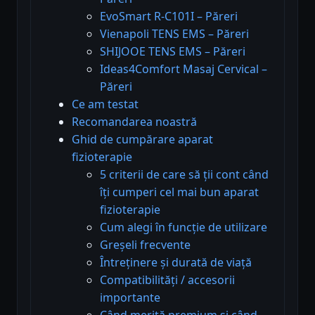
EvoSmart R-C101I – Păreri
Vienapoli TENS EMS – Păreri
SHIJOOE TENS EMS – Păreri
Ideas4Comfort Masaj Cervical –
Păreri
Ce am testat
Recomandarea noastră
Ghid de cumpărare aparat
fizioterapie
5 criterii de care să ții cont când
îți cumperi cel mai bun aparat
fizioterapie
Cum alegi în funcție de utilizare
Greșeli frecvente
Întreținere și durată de viață
Compatibilități / accesorii
importante
Când merită premium și când