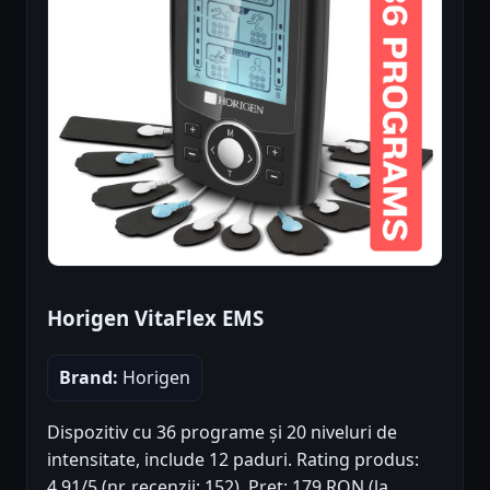
Horigen VitaFlex EMS
Brand:
Horigen
Dispozitiv cu 36 programe și 20 niveluri de
intensitate, include 12 paduri. Rating produs:
4.91/5 (nr. recenzii: 152). Preț: 179 RON (la