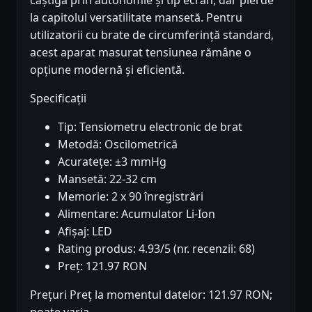
câștigă prin autonomie și tip ecran, dar pierde
la capitolul versatilitate mansetă. Pentru
utilizatorii cu brate de circumferință standard,
acest aparat masurat tensiunea rămâne o
opțiune modernă și eficientă.
Specificații
Tip: Tensiometru electronic de brat
Metodă: Oscilometrică
Acuratețe: ±3 mmHg
Mansetă: 22-32 cm
Memorie: 2 x 90 înregistrări
Alimentare: Acumulator Li-Ion
Afișaj: LED
Rating produs: 4.93/5 (nr. recenzii: 68)
Preț: 121.97 RON
Prețuri Preț la momentul datelor: 121.97 RON;